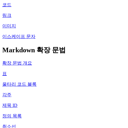
코드
링크
이미지
이스케이프 문자
Markdown 확장 문법
확장 문법 개요
표
울타리 코드 블록
각주
제목 ID
정의 목록
취소선