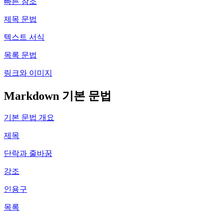
빠른 참조
제목 문법
텍스트 서식
목록 문법
링크와 이미지
Markdown 기본 문법
기본 문법 개요
제목
단락과 줄바꿈
강조
인용구
목록