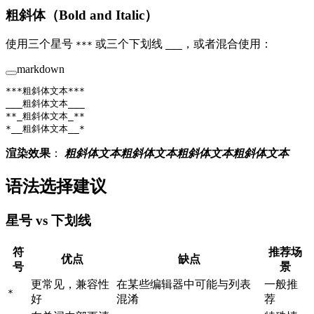
粗斜体（Bold and Italic）
使用三个星号
或三个下划线
，或者混合使用：
***
___
markdown
**
*粗斜体文本*
**
___
粗斜体文本___
**
_粗斜体文本_
**
*
__粗斜体文本__
*
渲染效果
：
粗斜体文本
粗斜体文本
粗斜体文本
粗斜体文本
语法选择建议
星号 vs 下划线
符
推荐场
优点
缺点
号
景
更常见，兼容性
在某些编辑器中可能与列表
一般推
*
好
混淆
荐