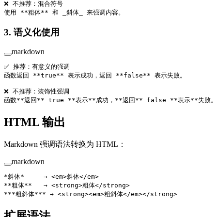
❌ 不推荐：混合符号
使用 
**粗体**
 和 
_斜体_
 来强调内容。
3. 语义化使用
markdown
✅ 推荐：有意义的强调
函数返回 
**true**
 表示成功，返回 
**false**
 表示失败。
❌ 不推荐：装饰性强调
函数
**返回**
 true 
**表示**
成功，
**返回**
 false 
**表示**
失败。
HTML 输出
Markdown 强调语法转换为 HTML：
markdown
*斜体*
     → <
em
>斜体</
em
>
**粗体**
   → <
strong
>粗体</
strong
>
**
*粗斜体*
**
 → <
strong
><
em
>粗斜体</
em
></
strong
>
扩展语法