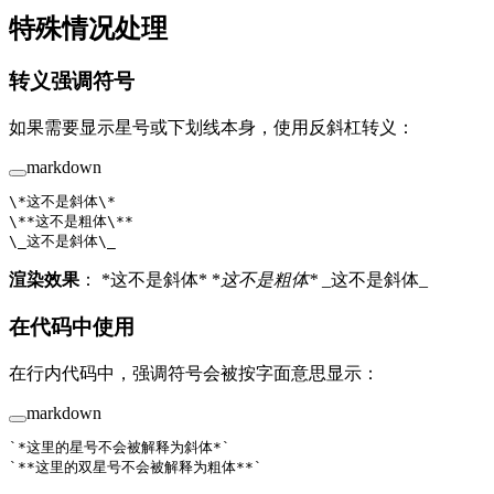
特殊情况处理
转义强调符号
如果需要显示星号或下划线本身，使用反斜杠转义：
markdown
\*
这不是斜体
\*
\*
*这不是粗体
\*
*
\_
这不是斜体
\_
渲染效果
： *这不是斜体* *
这不是粗体*
_这不是斜体_
在代码中使用
在行内代码中，强调符号会被按字面意思显示：
markdown
`*这里的星号不会被解释为斜体*`
`**这里的双星号不会被解释为粗体**`