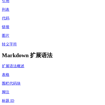
引用
列表
代码
链接
图片
转义字符
Markdown 扩展语法
扩展语法概述
表格
围栏代码块
脚注
标题 ID