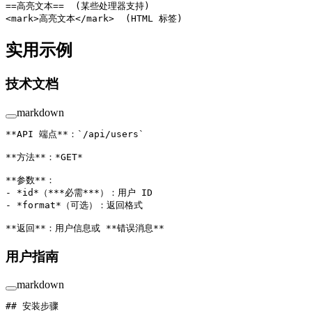
==高亮文本==  (某些处理器支持)
<
mark
>高亮文本</
mark
>  (HTML 标签)
实用示例
技术文档
markdown
**API 端点**
：
`/api/users`
**方法**
：
*GET*
**参数**
：
-
 *id*
（
**
*必需*
**
）：用户 ID
-
 *format*
（可选）：返回格式
**返回**
：用户信息或 
**错误消息**
用户指南
markdown
## 安装步骤