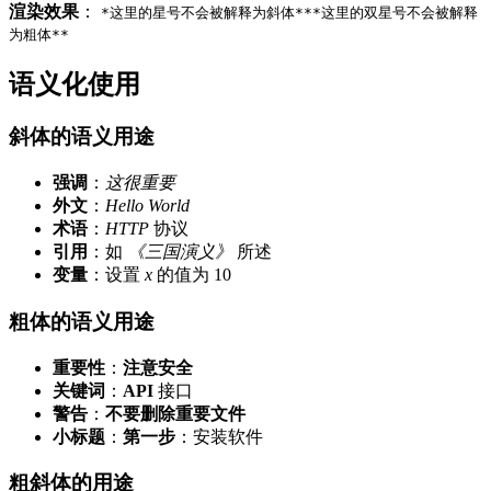
渲染效果
：
*这里的星号不会被解释为斜体*
**这里的双星号不会被解释
为粗体**
语义化使用
斜体的语义用途
强调
：
这很重要
外文
：
Hello World
术语
：
HTTP
协议
引用
：如
《三国演义》
所述
变量
：设置
x
的值为 10
粗体的语义用途
重要性
：
注意安全
关键词
：
API
接口
警告
：
不要删除重要文件
小标题
：
第一步
：安装软件
粗斜体的用途