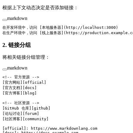
根据上下文动态决定是否添加链接：
markdown
在开发环境中，访问 [
本地服务器
](
http://localhost:3000
)
在生产环境中，访问 [
线上服务器
](
https://production.example.c
2. 链接分组
将相关链接分组管理：
markdown
<!-- 官方资源 -->
[
官方网站
][
official
]
[
官方文档
][
docs
]
[
官方博客
][
blog
]
<!-- 社区资源 -->
[
GitHub 仓库
][
github
]
[
论坛讨论
][
forum
]
[
社区博客
][
community
]
[
official
]: 
https://www.markdownlang.com
[
docs
]: 
https://docs.example.com