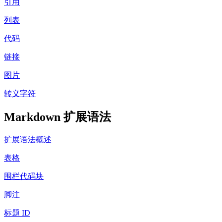
引用
列表
代码
链接
图片
转义字符
Markdown 扩展语法
扩展语法概述
表格
围栏代码块
脚注
标题 ID