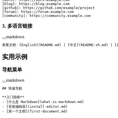
[
blog
]: 
https://blog.example.com
[
github
]: 
https://github.com/example/project
[
forum
]: 
https://forum.example.com
[
community
]: 
https://community.example.com
3. 多语言链接
markdown
查看文档：[
English
](
README.md
) | [
中文
](
README-zh.md
) | [
实用示例
导航菜单
markdown
## 快速导航
**入门指南**
-
 [
什么是 Markdown
](
what-is-markdown.md
)
-
 [
安装编辑器
](
install-editor.md
)
-
 [
第一个文档
](
first-document.md
)