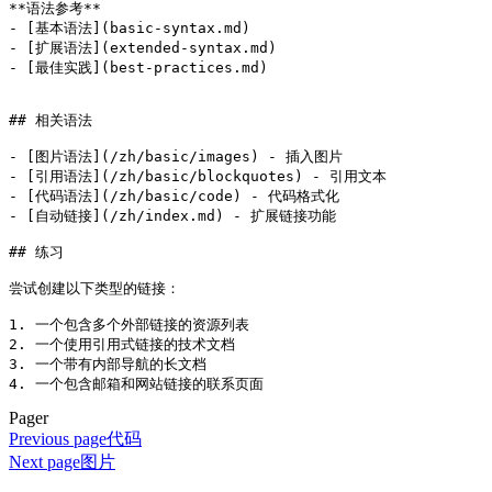
**语法参考**
-
 [
基本语法
](
basic-syntax.md
)
-
 [
扩展语法
](
extended-syntax.md
)
-
 [
最佳实践
](
best-practices.md
)
## 相关语法
-
 [
图片语法
](
/zh/basic/images
) - 插入图片
-
 [
引用语法
](
/zh/basic/blockquotes
) - 引用文本
-
 [
代码语法
](
/zh/basic/code
) - 代码格式化
-
 [
自动链接
](
/zh/index.md
) - 扩展链接功能
## 练习
尝试创建以下类型的链接：
1.
 一个包含多个外部链接的资源列表
2.
 一个使用引用式链接的技术文档
3.
 一个带有内部导航的长文档
4.
 一个包含邮箱和网站链接的联系页面
Pager
Previous page
代码
Next page
图片