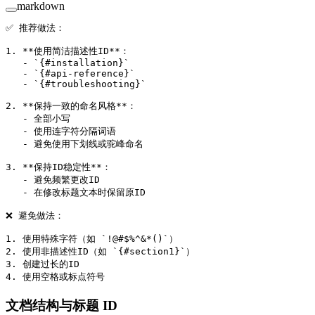
markdown
✅ 推荐做法：
1.
 **使用简洁描述性ID**
：
   -
 `{#installation}`
   -
 `{#api-reference}`
   -
 `{#troubleshooting}`
2.
 **保持一致的命名风格**
：
   -
 全部小写
   -
 使用连字符分隔词语
   -
 避免使用下划线或驼峰命名
3.
 **保持ID稳定性**
：
   -
 避免频繁更改ID
   -
 在修改标题文本时保留原ID
❌ 避免做法：
1.
 使用特殊字符（如 
`!@#$%^&*()`
）
2.
 使用非描述性ID（如 
`{#section1}`
）
3.
 创建过长的ID
4.
 使用空格或标点符号
文档结构与标题 ID