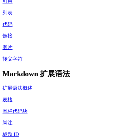
引用
列表
代码
链接
图片
转义字符
Markdown 扩展语法
扩展语法概述
表格
围栏代码块
脚注
标题 ID