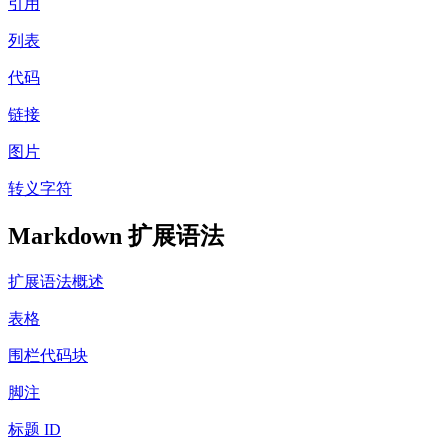
引用
列表
代码
链接
图片
转义字符
Markdown 扩展语法
扩展语法概述
表格
围栏代码块
脚注
标题 ID