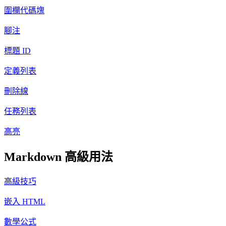
圍欄代碼塊
腳注
標題 ID
定義列表
刪除線
任務列表
高亮
Markdown 高級用法
高級技巧
嵌入 HTML
數學公式