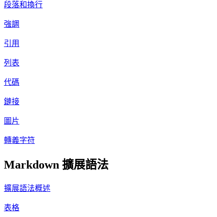
段落和換行
強調
引用
列表
代碼
鏈接
圖片
轉義字符
Markdown 擴展語法
擴展語法概述
表格