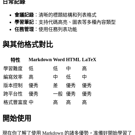
日常記錄
會議記錄
：清晰的標題結構和列表格式
學習筆記
：支持代碼高亮、圖表等多種內容類型
任務管理
：使用任務列表功能
與其他格式對比
Markdown
Word
HTML
LaTeX
特性
學習難度
低
低
中
高
編寫效率
高
中
低
中
版本控制
優秀
差
優秀
優秀
跨平台性
優秀
一般
優秀
優秀
格式豐富度
中
高
高
高
開始使用
現在你了解了使用 Markdown 的諸多優勢，准備好開始學習了