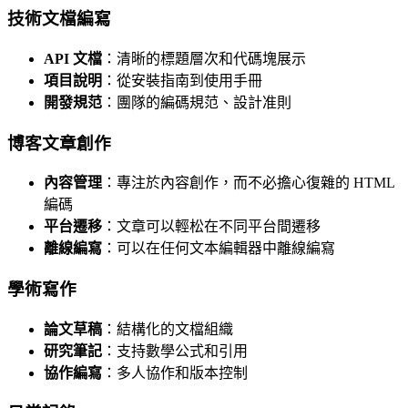
技術文檔編寫
API 文檔
：清晰的標題層次和代碼塊展示
項目說明
：從安裝指南到使用手冊
開發規范
：團隊的編碼規范、設計准則
博客文章創作
內容管理
：專注於內容創作，而不必擔心復雜的 HTML
編碼
平台遷移
：文章可以輕松在不同平台間遷移
離線編寫
：可以在任何文本編輯器中離線編寫
學術寫作
論文草稿
：結構化的文檔組織
研究筆記
：支持數學公式和引用
協作編寫
：多人協作和版本控制