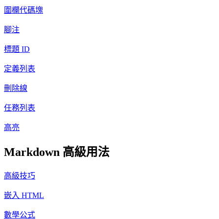
圍欄代碼塊
腳注
標題 ID
定義列表
刪除線
任務列表
高亮
Markdown 高級用法
高級技巧
嵌入 HTML
數學公式