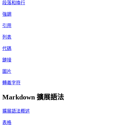
段落和換行
強調
引用
列表
代碼
鏈接
圖片
轉義字符
Markdown 擴展語法
擴展語法概述
表格