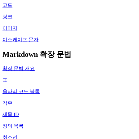
코드
링크
이미지
이스케이프 문자
Markdown 확장 문법
확장 문법 개요
표
울타리 코드 블록
각주
제목 ID
정의 목록
취소선