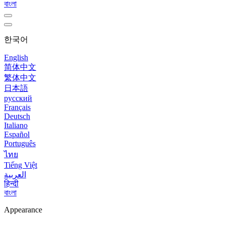
বাংলা
한국어
English
简体中文
繁体中文
日本語
русский
Français
Deutsch
Italiano
Español
Português
ไทย
Tiếng Việt
العربية
हिन्दी
বাংলা
Appearance