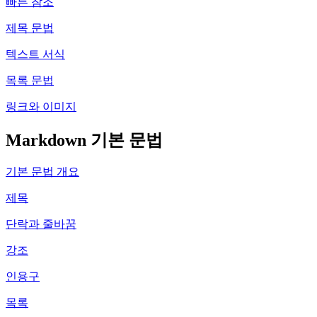
빠른 참조
제목 문법
텍스트 서식
목록 문법
링크와 이미지
Markdown 기본 문법
기본 문법 개요
제목
단락과 줄바꿈
강조
인용구
목록