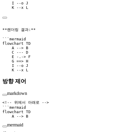
    I --o J
    K --x L
**렌더링 결과:**
```mermaid
flowchart TD
    A --> B
    C --- D
    E -.-> F
    G ==> H
    I --o J
    K --x L
방향 제어
markdown
<!-- 위에서 아래로 -->
```mermaid
flowchart TD
    A --> B
mermaid