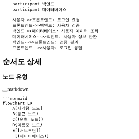
    participant 백엔드
    participant 데이터베이스
    사용자->>프론트엔드: 로그인 요청
    프론트엔드->>백엔드: 사용자 검증
    백엔드->>데이터베이스: 사용자 데이터 조회
    데이터베이스-->>백엔드: 사용자 정보 반환
    백엔드-->>프론트엔드: 검증 결과
    프론트엔드-->>사용자: 로그인 응답
순서도 상세
노드 유형
markdown
```mermaid
flowchart LR
    A[사각형 노드]
    B(둥근 노드)
    C((원형 노드))
    D{마름모 노드}
    E[[서브루틴]]
    F[(데이터베이스)]