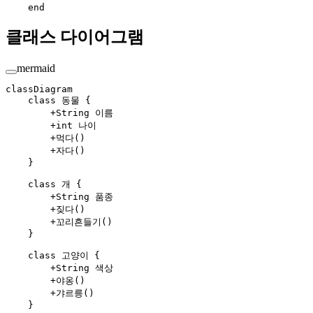
    end
클래스 다이어그램
mermaid
classDiagram
    class 동물 {
        +String 이름
        +int 나이
        +먹다()
        +자다()
    }
    class 개 {
        +String 품종
        +짖다()
        +꼬리흔들기()
    }
    class 고양이 {
        +String 색상
        +야옹()
        +갸르릉()
    }