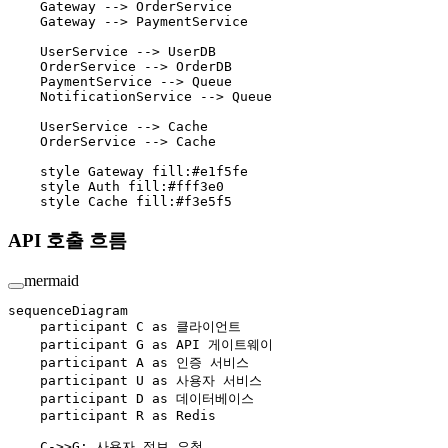
    Gateway --> OrderService
    Gateway --> PaymentService
    UserService --> UserDB
    OrderService --> OrderDB
    PaymentService --> Queue
    NotificationService --> Queue
    UserService --> Cache
    OrderService --> Cache
    style Gateway fill:#e1f5fe
    style Auth fill:#fff3e0
    style Cache fill:#f3e5f5
API 호출 흐름
mermaid
sequenceDiagram
    participant C as 클라이언트
    participant G as API 게이트웨이
    participant A as 인증 서비스
    participant U as 사용자 서비스
    participant D as 데이터베이스
    participant R as Redis
    C->>G: 사용자 정보 요청