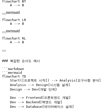
flowchart BT
    A --> B
mermaid
flowchart LR
    A --> B
mermaid
flowchart RL
    A --> B
### 복잡한 순서도 예시
```markdown
```mermaid
flowchart TD
    Start([프로젝트 시작]) --> Analysis[요구사항 분석]
    Analysis --> Design[시스템 설계]
    Design --> Dev{개발 단계}
    Dev --> Frontend[프론트엔드 개발]
    Dev --> Backend[백엔드 개발]
    Dev --> Database[데이터베이스 설계]