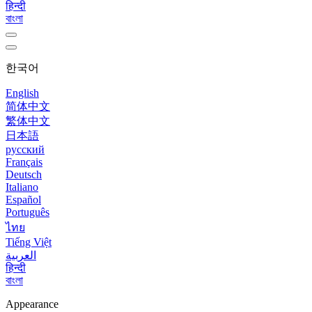
हिन्दी
বাংলা
한국어
English
简体中文
繁体中文
日本語
русский
Français
Deutsch
Italiano
Español
Português
ไทย
Tiếng Việt
العربية
हिन्दी
বাংলা
Appearance