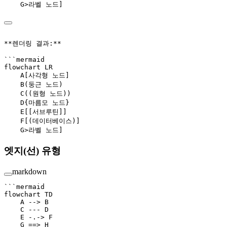
    G>라벨 노드]
**렌더링 결과:**
```mermaid
flowchart LR
    A[사각형 노드]
    B(둥근 노드)
    C((원형 노드))
    D{마름모 노드}
    E[[서브루틴]]
    F[(데이터베이스)]
    G>라벨 노드]
엣지(선) 유형
markdown
```mermaid
flowchart TD
    A --> B
    C --- D
    E -.-> F
    G ==> H