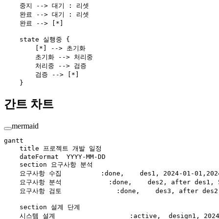
    중지 --> 대기 : 리셋
    완료 --> 대기 : 리셋
    완료 --> [*]
    state 실행중 {
        [*] --> 초기화
        초기화 --> 처리중
        처리중 --> 검증
        검증 --> [*]
    }
간트 차트
mermaid
gantt
    title 프로젝트 개발 일정
    dateFormat  YYYY-MM-DD
    section 요구사항 분석
    요구사항 수집          :done,    des1, 2024-01-01,202
    요구사항 분석            :done,    des2, after des1, 
    요구사항 검토              :done,    des3, after des2
    section 설계 단계
    시스템 설계                   :active,  design1, 2024