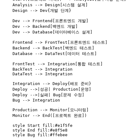
    Analysis --> Design[시스템 설계]
    Design --> Dev{개발 단계}
    Dev --> Frontend[프론트엔드 개발]
    Dev --> Backend[백엔드 개발]
    Dev --> Database[데이터베이스 설계]
    Frontend --> FrontTest[프론트엔드 테스트]
    Backend --> BackTest[백엔드 테스트]
    Database --> DataTest[데이터 테스트]
    FrontTest --> Integration[통합 테스트]
    BackTest --> Integration
    DataTest --> Integration
    Integration --> Deploy{배포 준비}
    Deploy -->|성공| Production[운영]
    Deploy -->|실패| Bug[문제 수정]
    Bug --> Integration
    Production --> Monitor[모니터링]
    Monitor --> End([프로젝트 완료])
    style Start fill:#e1f5fe
    style End fill:#e8f5e8
    style Bug fill:#ffebee