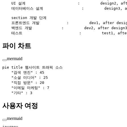
    UI 설계                       :         design2, aft
    데이터베이스 설계                 :         design3, af
    section 개발 단계
    프론트엔드 개발            :         dev1, after desig
    백엔드 개발             :         dev2, after design3
    테스트                         :         test1, afte
파이 차트
mermaid
pie title 웹사이트 트래픽 소스
    "검색 엔진" : 45
    "소셜 미디어" : 25
    "직접 방문" : 20
    "이메일 마케팅" : 7
    "기타" : 3
사용자 여정
mermaid
journey