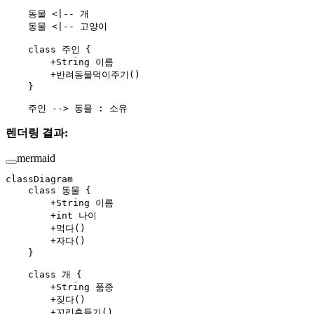
    동물 <|-- 개
    동물 <|-- 고양이
    class 주인 {
        +String 이름
        +반려동물먹이주기()
    }
    주인 --> 동물 : 소유
렌더링 결과:
mermaid
classDiagram
    class 동물 {
        +String 이름
        +int 나이
        +먹다()
        +자다()
    }
    class 개 {
        +String 품종
        +짖다()
        +꼬리흔들기()