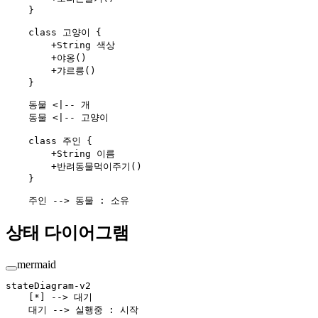
    }
    class 고양이 {
        +String 색상
        +야옹()
        +갸르릉()
    }
    동물 <|-- 개
    동물 <|-- 고양이
    class 주인 {
        +String 이름
        +반려동물먹이주기()
    }
    주인 --> 동물 : 소유
상태 다이어그램
mermaid
stateDiagram-v2
    [*] --> 대기
    대기 --> 실행중 : 시작