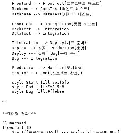
    Frontend --> FrontTest[프론트엔드 테스트]
    Backend --> BackTest[백엔드 테스트]
    Database --> DataTest[데이터 테스트]
    FrontTest --> Integration[통합 테스트]
    BackTest --> Integration
    DataTest --> Integration
    Integration --> Deploy{배포 준비}
    Deploy -->|성공| Production[운영]
    Deploy -->|실패| Bug[문제 수정]
    Bug --> Integration
    Production --> Monitor[모니터링]
    Monitor --> End([프로젝트 완료])
    style Start fill:#e1f5fe
    style End fill:#e8f5e8
    style Bug fill:#ffebee
**렌더링 결과:**
```mermaid
flowchart TD
    Start([프로젝트 시작]) --> Analysis[요구사항 분석]