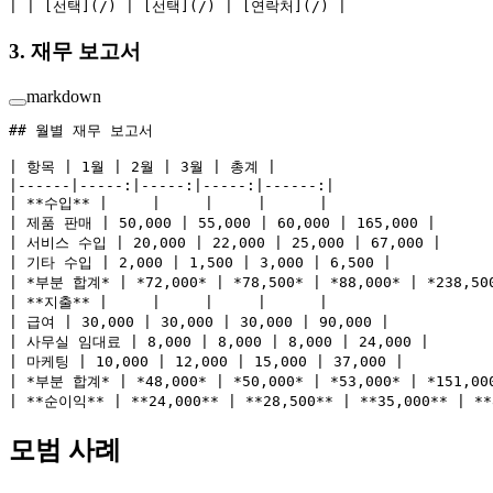
| | [
선택
](
/
) | [
선택
](
/
) | [
연락처
](
/
) |
3. 재무 보고서
markdown
## 월별 재무 보고서
| 항목 | 1월 | 2월 | 3월 | 총계 |
|------|-----:|-----:|-----:|------:|
| 
**수입**
 |     |     |     |      |
| 제품 판매 | 50,000 | 55,000 | 60,000 | 165,000 |
| 서비스 수입 | 20,000 | 22,000 | 25,000 | 67,000 |
| 기타 수입 | 2,000 | 1,500 | 3,000 | 6,500 |
| 
*부분 합계*
 | 
*72,000*
 | 
*78,500*
 | 
*88,000*
 | 
*238,50
| 
**지출**
 |     |     |     |      |
| 급여 | 30,000 | 30,000 | 30,000 | 90,000 |
| 사무실 임대료 | 8,000 | 8,000 | 8,000 | 24,000 |
| 마케팅 | 10,000 | 12,000 | 15,000 | 37,000 |
| 
*부분 합계*
 | 
*48,000*
 | 
*50,000*
 | 
*53,000*
 | 
*151,00
| 
**순이익**
 | 
**24,000**
 | 
**28,500**
 | 
**35,000**
 | 
**
모범 사례