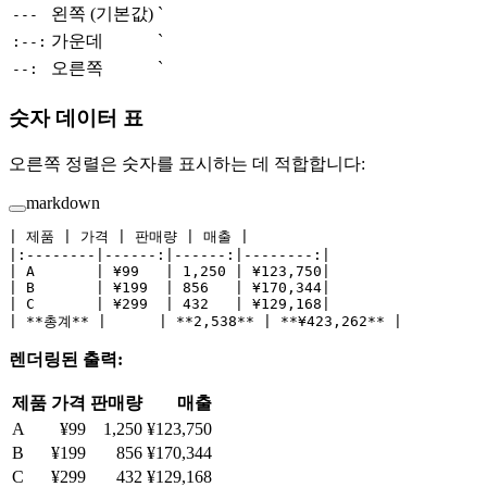
왼쪽 (기본값)
`
---
가운데
`
:--:
오른쪽
`
--:
숫자 데이터 표
오른쪽 정렬은 숫자를 표시하는 데 적합합니다:
markdown
| 제품 | 가격 | 판매량 | 매출 |
|:--------|------:|------:|--------:|
| A       | ¥99   | 1,250 | ¥123,750|
| B       | ¥199  | 856   | ¥170,344|
| C       | ¥299  | 432   | ¥129,168|
| 
**총계**
 |      | 
**2,538**
 | 
**¥423,262**
 |
렌더링된 출력:
제품
가격
판매량
매출
A
¥99
1,250
¥123,750
B
¥199
856
¥170,344
C
¥299
432
¥129,168