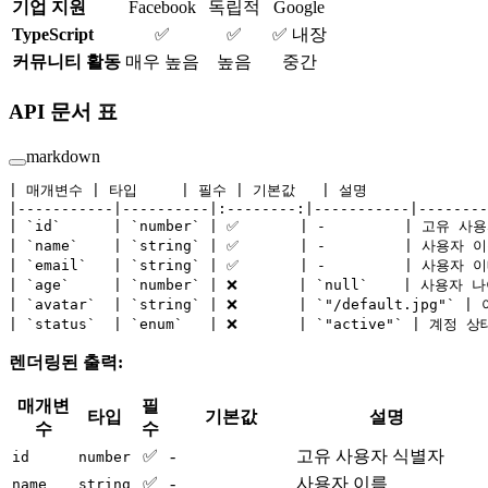
기업 지원
Facebook
독립적
Google
TypeScript
✅
✅
✅ 내장
커뮤니티 활동
매우 높음
높음
중간
API 문서 표
markdown
| 매개변수 | 타입     | 필수 | 기본값   | 설명              
|-----------|----------|:--------:|-----------|--------
| 
`id`
      | 
`number`
 | ✅       | -         | 고유 사
| 
`name`
    | 
`string`
 | ✅       | -         | 사용자 이
| 
`email`
   | 
`string`
 | ✅       | -         | 사용자 
| 
`age`
     | 
`number`
 | ❌       | 
`null`
    | 사용자 나이
| 
`avatar`
  | 
`string`
 | ❌       | 
`"/default.jpg"`
 | 
| 
`status`
  | 
`enum`
   | ❌       | 
`"active"`
 | 계정 상
렌더링된 출력:
매개변
필
타입
기본값
설명
수
수
✅
-
고유 사용자 식별자
id
number
✅
-
사용자 이름
name
string