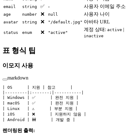
✅
-
사용자 이메일 주소
email
string
❌
사용자 나이
age
number
null
❌
아바타 URL
avatar
string
"/default.jpg"
계정 상태:
|
active
❌
status
enum
"active"
inactive
표 형식 팁
이모지 사용
markdown
| OS      | 지원 | 참고      |
|---------|:-------:|-----------|
| Windows | ✅      | 완전 지원 |
| macOS   | ✅      | 완전 지원 |
| Linux   | ⚠️      | 부분 지원 |
| iOS     | ❌      | 지원하지 않음 |
| Android | 🚧      | 개발 중 |
렌더링된 출력: