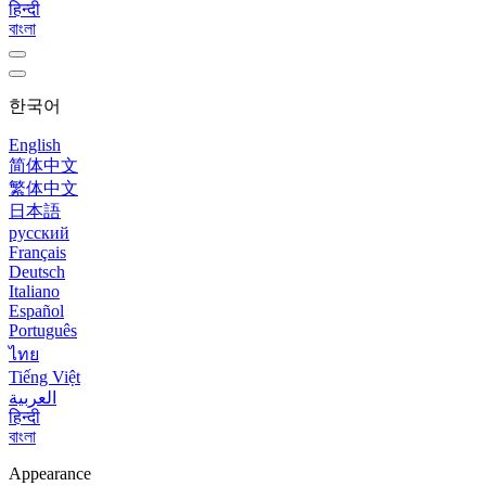
हिन्दी
বাংলা
한국어
English
简体中文
繁体中文
日本語
русский
Français
Deutsch
Italiano
Español
Português
ไทย
Tiếng Việt
العربية
हिन्दी
বাংলা
Appearance