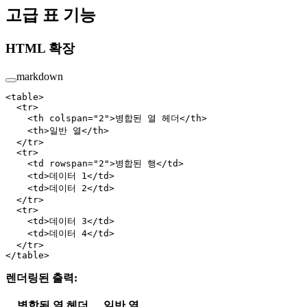
고급 표 기능
HTML 확장
markdown
<
table
>
  <
tr
>
    <
th
 colspan
=
"2"
>병합된 열 헤더</
th
>
    <
th
>일반 열</
th
>
  </
tr
>
  <
tr
>
    <
td
 rowspan
=
"2"
>병합된 행</
td
>
    <
td
>데이터 1</
td
>
    <
td
>데이터 2</
td
>
  </
tr
>
  <
tr
>
    <
td
>데이터 3</
td
>
    <
td
>데이터 4</
td
>
  </
tr
>
</
table
>
렌더링된 출력:
병합된 열 헤더
일반 열