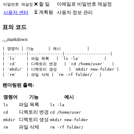
❌ 할 일
이메일로 비밀번호 재설정
비밀번호 재설정
⏳ 계획됨
사용자 센터
사용자 정보 관리
표의 코드
markdown
| 명령어 | 기능      | 예시           |
|---------|--------------|-------------------|
| 
`ls`
    | 파일 목록   | 
`ls -la`
          |
| 
`cd`
    | 디렉토리 변경   | 
`cd /home/user`
   |
| 
`mkdir`
 | 디렉토리 생성     | 
`mkdir new-folder`
|
| 
`rm`
    | 파일 삭제 | 
`rm -rf folder/`
  |
렌더링된 출력:
명령어
기능
예시
파일 목록
ls
ls -la
디렉토리 변경
cd
cd /home/user
디렉토리 생성
mkdir
mkdir new-folder
파일 삭제
rm
rm -rf folder/