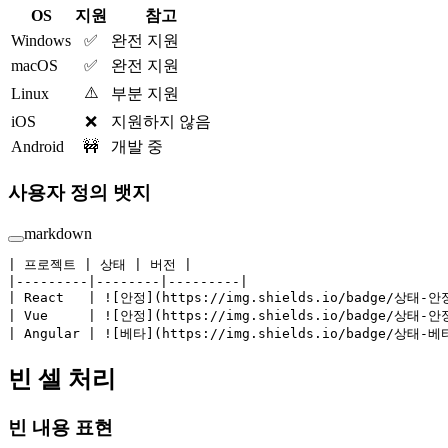
OS
지원
참고
Windows
✅
완전 지원
macOS
✅
완전 지원
⚠️
Linux
부분 지원
iOS
❌
지원하지 않음
Android
🚧
개발 중
사용자 정의 뱃지
markdown
| 프로젝트 | 상태 | 버전 |
|---------|--------|---------|
| React   | ![
안정
](
https://img.shields.io/badge/상태-안
| Vue     | ![
안정
](
https://img.shields.io/badge/상태-안
| Angular | ![
베타
](
https://img.shields.io/badge/상태-베
빈 셀 처리
빈 내용 표현