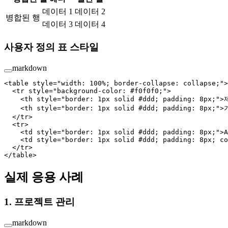
데이터 1
데이터 2
병합된 행
데이터 3
데이터 4
사용자 정의 표 스타일
markdown
<
table
 style
=
"width: 100%; border-collapse: collapse;"
>
  <
tr
 style
=
"background-color: #f0f0f0;"
>
    <
th
 style
=
"border: 1px solid #ddd; padding: 8px;"
>
    <
th
 style
=
"border: 1px solid #ddd; padding: 8px;"
>
  </
tr
>
  <
tr
>
    <
td
 style
=
"border: 1px solid #ddd; padding: 8px;"
>A
    <
td
 style
=
"border: 1px solid #ddd; padding: 8px; co
  </
tr
>
</
table
>
실제 응용 사례
1. 프로젝트 관리
markdown