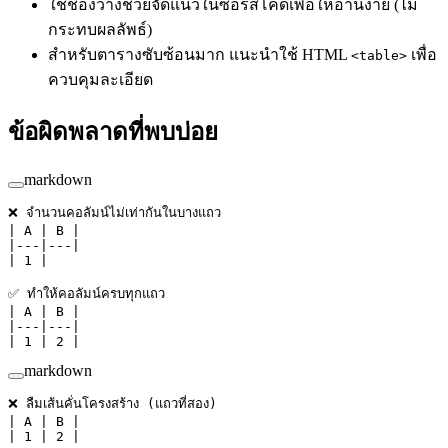
ใช้ช่องว่างช่วยจัดแนวในซอร์สโค้ดเพื่อให้อ่านง่าย (ไม่
กระทบผลลัพธ์)
สำหรับตารางซับซ้อนมาก แนะนำใช้ HTML
เพื่อ
<table>
ควบคุมละเอียด
ข้อผิดพลาดที่พบบ่อย
markdown
❌ จำนวนคอลัมน์ไม่เท่ากันในบางแถว
| A | B |
|---|---|
| 1 |
✅ ทำให้คอลัมน์ครบทุกแถว
| A | B |
|---|---|
| 1 | 2 |
markdown
❌ ลืมเส้นคั่นโครงสร้าง (แถวที่สอง)
| A | B |
| 1 | 2 |