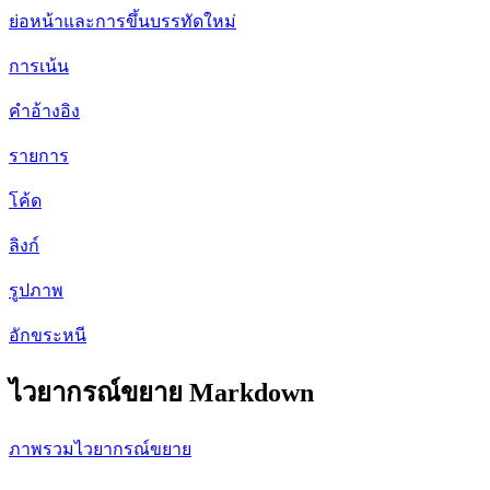
ย่อหน้าและการขึ้นบรรทัดใหม่
การเน้น
คำอ้างอิง
รายการ
โค้ด
ลิงก์
รูปภาพ
อักขระหนี
ไวยากรณ์ขยาย Markdown
ภาพรวมไวยากรณ์ขยาย