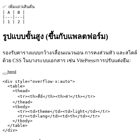
✅ เพิ่มแถวเส้นคั่น
| A | B |
|---|---|
| 1 | 2 |
รูปแบบขั้นสูง (ขึ้นกับแพลตฟอร์ม)
รองรับตารางแบบกว้าง/เลื่อนแนวนอน การคงส่วนหัว และสไตล์
ด้วย CSS ในบางระบบเอกสาร เช่น VitePress/การปรับแต่งธีม:
html
<
div
 style
=
"overflow-x:auto"
>
  <
table
>
    <
thead
>
      <
tr
><
th
>คีย์</
th
><
th
>ค่า</
th
></
tr
>
    </
thead
>
    <
tbody
>
      <
tr
><
td
>theme</
td
><
td
>light</
td
></
tr
>
      <
tr
><
td
>lang</
td
><
td
>th</
td
></
tr
>
    </
tbody
>
  </
table
>
</
div
>