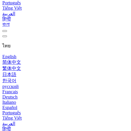
Português
Tiếng Việt
العربية
हिन्दी
বাংলা
ไทย
English
简体中文
繁体中文
日本語
한국어
русский
Français
Deutsch
Italiano
Español
Português
Tiếng Việt
العربية
हिन्दी