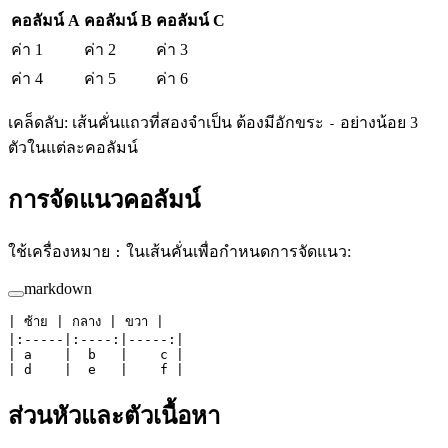
คอลัมน์ A
คอลัมน์ B
คอลัมน์ C
ค่า 1
ค่า 2
ค่า 3
ค่า 4
ค่า 5
ค่า 6
เคล็ดลับ: เส้นคั่นแถวที่สองจำเป็น ต้องมีอักขระ
อย่างน้อย 3
-
ตัวในแต่ละคอลัมน์
การจัดแนวคอลัมน์
ใช้เครื่องหมาย
ในเส้นคั่นเพื่อกำหนดการจัดแนว:
:
markdown
| ซ้าย | กลาง | ขวา |
|:-----|:----:|-----:|
| a    |  b   |    c |
| d    |  e   |    f |
ส่วนหัวและตัวเนื้อหา