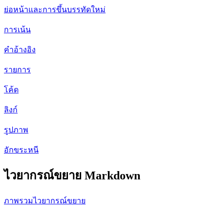
ย่อหน้าและการขึ้นบรรทัดใหม่
การเน้น
คำอ้างอิง
รายการ
โค้ด
ลิงก์
รูปภาพ
อักขระหนี
ไวยากรณ์ขยาย Markdown
ภาพรวมไวยากรณ์ขยาย