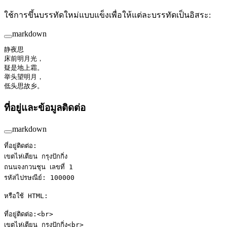
ใช้การขึ้นบรรทัดใหม่แบบแข็งเพื่อให้แต่ละบรรทัดเป็นอิสระ:
markdown
静夜思  
床前明月光，  
疑是地上霜。  
举头望明月，  
低头思故乡。
ที่อยู่และข้อมูลติดต่อ
markdown
ที่อยู่ติดต่อ:  
เขตไห่เตียน กรุงปักกิ่ง  
ถนนจงกวนชุน เลขที่ 1  
รหัสไปรษณีย์: 100000
หรือใช้ HTML:
ที่อยู่ติดต่อ:<
br
>
เขตไห่เตียน กรุงปักกิ่ง<
br
>