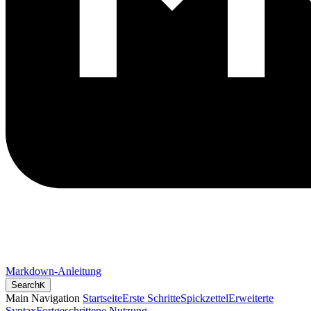
Markdown-Anleitung
Search
K
Main Navigation
Startseite
Erste Schritte
Spickzettel
Erweiterte
Syntax
Fortgeschrittene Nutzung