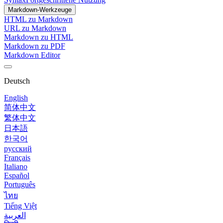
Markdown-Werkzeuge
HTML zu Markdown
URL zu Markdown
Markdown zu HTML
Markdown zu PDF
Markdown Editor
Deutsch
English
简体中文
繁体中文
日本語
한국어
русский
Français
Italiano
Español
Português
ไทย
Tiếng Việt
العربية