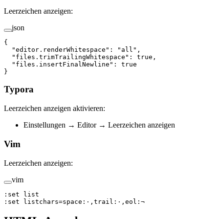
Leerzeichen anzeigen:
json
{
  "editor.renderWhitespace"
: 
"all"
,
  "files.trimTrailingWhitespace"
: 
true
,
  "files.insertFinalNewline"
: 
true
}
Typora
Leerzeichen anzeigen aktivieren:
Einstellungen → Editor → Leerzeichen anzeigen
Vim
Leerzeichen anzeigen:
vim
:
set
 list
:
set
 listchars
=
space:·,trail:·,
eol
:¬