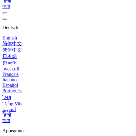
हिन्दी
বাংলা
Deutsch
English
简体中文
繁体中文
日本語
한국어
русский
Français
Italiano
Español
Português
ไทย
Tiếng Việt
العربية
हिन्दी
বাংলা
Appearance