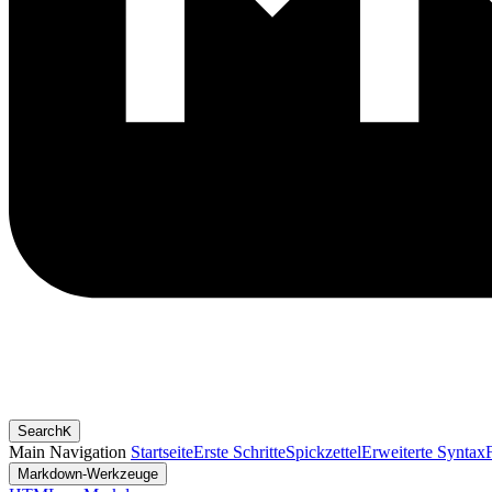
Search
K
Main Navigation
Startseite
Erste Schritte
Spickzettel
Erweiterte Syntax
Markdown-Werkzeuge