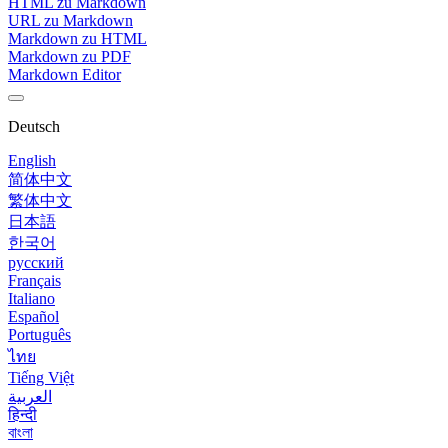
HTML zu Markdown
URL zu Markdown
Markdown zu HTML
Markdown zu PDF
Markdown Editor
Deutsch
English
简体中文
繁体中文
日本語
한국어
русский
Français
Italiano
Español
Português
ไทย
Tiếng Việt
العربية
हिन्दी
বাংলা