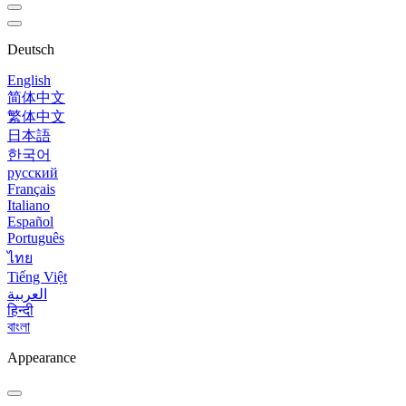
Deutsch
English
简体中文
繁体中文
日本語
한국어
русский
Français
Italiano
Español
Português
ไทย
Tiếng Việt
العربية
हिन्दी
বাংলা
Appearance