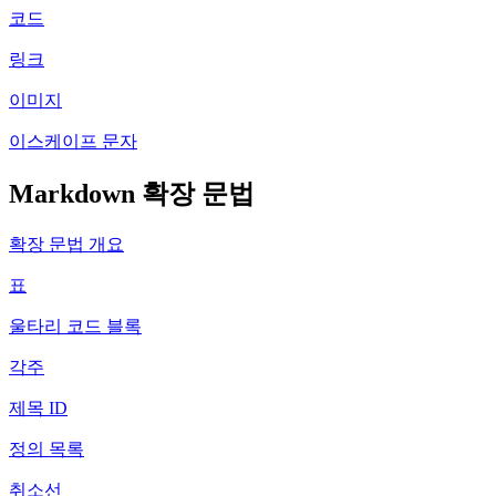
코드
링크
이미지
이스케이프 문자
Markdown 확장 문법
확장 문법 개요
표
울타리 코드 블록
각주
제목 ID
정의 목록
취소선