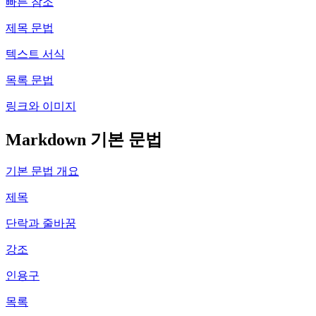
빠른 참조
제목 문법
텍스트 서식
목록 문법
링크와 이미지
Markdown 기본 문법
기본 문법 개요
제목
단락과 줄바꿈
강조
인용구
목록