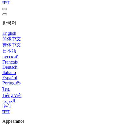
বাংলা
한국어
English
简体中文
繁体中文
日本語
русский
Français
Deutsch
Italiano
Español
Português
ไทย
Tiếng Việt
العربية
हिन्दी
বাংলা
Appearance