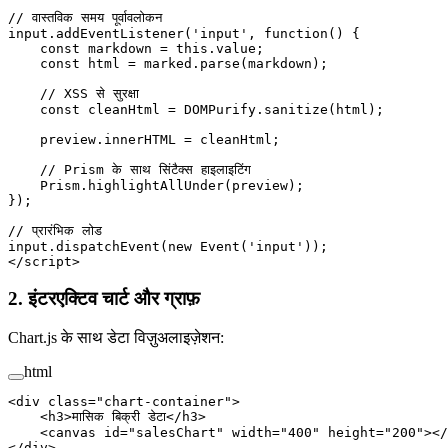
// वास्तविक समय पूर्वावलोकन
input.
addEventListener
(
'input'
, 
function
() {
    const
 markdown
 =
 this
.value;
    const
 html
 =
 marked.
parse
(markdown);
    // XSS से सुरक्षा
    const
 cleanHtml
 =
 DOMPurify.
sanitize
(html);
    preview.innerHTML 
=
 cleanHtml;
    // Prism के साथ सिंटैक्स हाइलाइटिंग
    Prism.
highlightAllUnder
(preview);
});
// प्रारंभिक लोड
input.
dispatchEvent
(
new
 Event
(
'input'
));
</
script
>
2. इंटरएक्टिव चार्ट और ग्राफ़
Chart.js के साथ डेटा विज़ुअलाइज़ेशन:
html
<
div
 class
=
"chart-container"
>
    <
h3
>मासिक बिक्री डेटा</
h3
>
    <
canvas
 id
=
"salesChart"
 width
=
"400"
 height
=
"200"
></
</
div
>