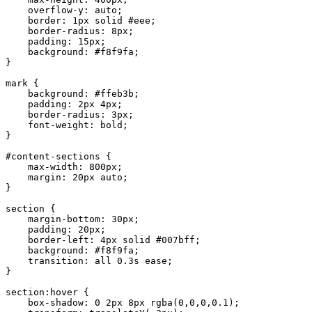
    overflow-y
: 
auto
;
    border
: 
1
px
 solid
 #eee
;
    border-radius
: 
8
px
;
    padding
: 
15
px
;
    background
: 
#f8f9fa
;
}
mark
 {
    background
: 
#ffeb3b
;
    padding
: 
2
px
 4
px
;
    border-radius
: 
3
px
;
    font-weight
: 
bold
;
}
#content-sections
 {
    max-width
: 
800
px
;
    margin
: 
20
px
 auto
;
}
section
 {
    margin-bottom
: 
30
px
;
    padding
: 
20
px
;
    border-left
: 
4
px
 solid
 #007bff
;
    background
: 
#f8f9fa
;
    transition
: 
all
 0.3
s
 ease
;
}
section
:hover
 {
    box-shadow
: 
0
 2
px
 8
px
 rgba
(
0
,
0
,
0
,
0.1
);