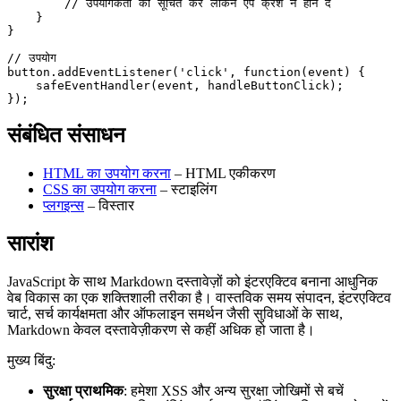
        // उपयोगकर्ता को सूचित करें लेकिन ऐप क्रैश न होने दें
    }
}
// उपयोग
button.
addEventListener
(
'click'
, 
function
(
event
) {
    safeEventHandler
(event, handleButtonClick);
});
संबंधित संसाधन
HTML का उपयोग करना
– HTML एकीकरण
CSS का उपयोग करना
– स्टाइलिंग
प्लगइन्स
– विस्तार
सारांश
JavaScript के साथ Markdown दस्तावेज़ों को इंटरएक्टिव बनाना आधुनिक
वेब विकास का एक शक्तिशाली तरीका है। वास्तविक समय संपादन, इंटरएक्टिव
चार्ट, सर्च कार्यक्षमता और ऑफलाइन समर्थन जैसी सुविधाओं के साथ,
Markdown केवल दस्तावेज़ीकरण से कहीं अधिक हो जाता है।
मुख्य बिंदु:
सुरक्षा प्राथमिक
: हमेशा XSS और अन्य सुरक्षा जोखिमों से बचें