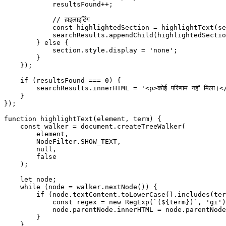
            resultsFound
++
;
            // हाइलाइटिंग
            const
 highlightedSection
 =
 highlightText
(se
            searchResults.
appendChild
(highlightedSectio
        } 
else
 {
            section.style.display 
=
 'none'
;
        }
    });
    if
 (resultsFound 
===
 0
) {
        searchResults.innerHTML 
=
 '<p>कोई परिणाम नहीं मिला।
    }
});
function
 highlightText
(
element
, 
term
) {
    const
 walker
 =
 document.
createTreeWalker
(
        element,
        NodeFilter.
SHOW_TEXT
,
        null
,
        false
    );
    let
 node;
    while
 (node 
=
 walker.
nextNode
()) {
        if
 (node.textContent.
toLowerCase
().
includes
(ter
            const
 regex
 =
 new
 RegExp
(
`(${
term
})`
, 
'gi'
)
            node.parentNode.innerHTML 
=
 node.parentNode
        }
    }