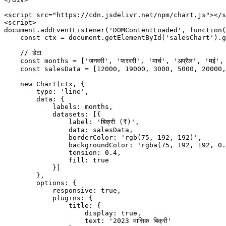
<
script
 src
=
"https://cdn.jsdelivr.net/npm/chart.js"
></
s
<
script
>
document.
addEventListener
(
'DOMContentLoaded'
, 
function
(
    const
 ctx
 =
 document.
getElementById
(
'salesChart'
).
g
    // डेटा
    const
 months
 =
 [
'जनवरी'
, 
'फरवरी'
, 
'मार्च'
, 
'अप्रैल'
, 
'मई'
,
    const
 salesData
 =
 [
12000
, 
19000
, 
3000
, 
5000
, 
20000
,
    new
 Chart
(ctx, {
        type: 
'line'
,
        data: {
            labels: months,
            datasets: [{
                label: 
'बिक्री (₹)'
,
                data: salesData,
                borderColor: 
'rgb(75, 192, 192)'
,
                backgroundColor: 
'rgba(75, 192, 192, 0.
                tension: 
0.4
,
                fill: 
true
            }]
        },
        options: {
            responsive: 
true
,
            plugins: {
                title: {
                    display: 
true
,
                    text: 
'2023 मासिक बिक्री'