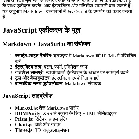
Markdown मूल रूप से स्थिर दस्तावेज़ बनाने के लिए है, लेकिन JavaScript
के साथ एकीकृत करके, आप इंटरएक्टिव और गतिशील सामग्री बना सकते हैं।
यह अनुभाग Markdown दस्तावेज़ों में JavaScript के उपयोग को कवर करता
है।
JavaScript एकीकरण के मूल
Markdown + JavaScript का संयोजन
क्लाइंट-साइड रेंडरिंग
: ब्राउज़र में Markdown को HTML में परिवर्तित
करें
इंटरएक्टिव तत्व
: बटन, फॉर्म, एनिमेशन जोड़ें
गतिशील सामग्री
: उपयोगकर्ता इंटरैक्शन के आधार पर सामग्री बदलें
टूल और कैलकुलेटर
: इंटरएक्टिव उपयोगिता बनाएँ
वास्तविक समय पूर्वावलोकन
: Markdown संपादक
JavaScript लाइब्रेरीज़
Marked.js
: तेज़ Markdown पार्सर
DOMPurify
: XSS से सुरक्षा के लिए HTML सैनिटाइज़र
Prism.js
: सिंटैक्स हाइलाइटिंग
Chart.js
: चार्ट और ग्राफ़
Three.js
: 3D विज़ुअलाइज़ेशन