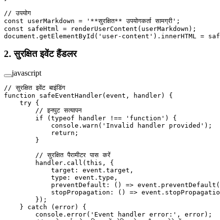
// उपयोग
const
 userMarkdown
 =
 '**सुरक्षित** उपयोगकर्ता सामग्री'
;
const
 safeHtml
 =
 renderUserContent
(userMarkdown);
document.
getElementById
(
'user-content'
).innerHTML 
=
 saf
2. सुरक्षित इवेंट हैंडलर
javascript
// सुरक्षित इवेंट बाइंडिंग
function
 safeEventHandler
(
event
, 
handler
) {
    try
 {
        // इनपुट सत्यापन
        if
 (
typeof
 handler 
!==
 'function'
) {
            console.
warn
(
'Invalid handler provided'
);
            return
;
        }
        // सुरक्षित पैरामीटर पास करें
        handler.
call
(
this
, {
            target: event.target,
            type: event.type,
            preventDefault
: () 
=>
 event.
preventDefault
(
            stopPropagation
: () 
=>
 event.
stopPropagatio
        });
    } 
catch
 (error) {
        console.
error
(
'Event handler error:'
, error);