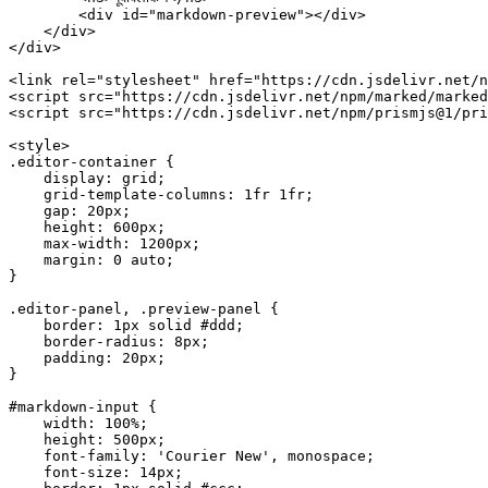
        <
div
 id
=
"markdown-preview"
></
div
>
    </
div
>
</
div
>
<
link
 rel
=
"stylesheet"
 href
=
"https://cdn.jsdelivr.net/n
<
script
 src
=
"https://cdn.jsdelivr.net/npm/marked/marked
<
script
 src
=
"https://cdn.jsdelivr.net/npm/prismjs@1/pri
<
style
>
.editor-container
 {
    display
: 
grid
;
    grid-template-columns
: 
1
fr
 1
fr
;
    gap
: 
20
px
;
    height
: 
600
px
;
    max-width
: 
1200
px
;
    margin
: 
0
 auto
;
}
.editor-panel
, 
.preview-panel
 {
    border
: 
1
px
 solid
 #ddd
;
    border-radius
: 
8
px
;
    padding
: 
20
px
;
}
#markdown-input
 {
    width
: 
100
%
;
    height
: 
500
px
;
    font-family
: 
'Courier New'
, 
monospace
;
    font-size
: 
14
px
;