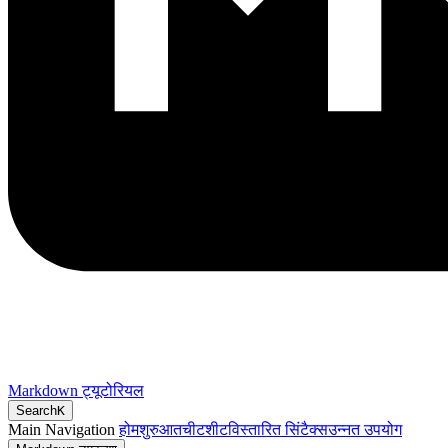
Markdown ट्यूटोरियल
Search
K
Main Navigation
होम
शुरुआत
चीटशीट
विस्तारित सिंटैक्स
उन्नत उपयोग