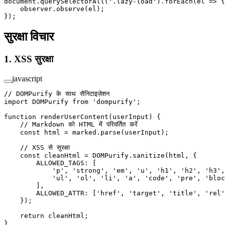
document.
querySelectorAll
(
'.lazy-load'
).
forEach
(
el
 =>
 {
    observer.
observe
(el);
});
सुरक्षा विचार
1. XSS सुरक्षा
javascript
// DOMPurify के साथ सैनिटाइज़ेशन
import
 DOMPurify 
from
 'dompurify'
;
function
 renderUserContent
(
userInput
) {
    // Markdown को HTML में परिवर्तित करें
    const
 html
 =
 marked.
parse
(userInput);
    // XSS से सुरक्षा
    const
 cleanHtml
 =
 DOMPurify.
sanitize
(html, {
        ALLOWED_TAGS: [
            'p'
, 
'strong'
, 
'em'
, 
'u'
, 
'h1'
, 
'h2'
, 
'h3'
,
            'ul'
, 
'ol'
, 
'li'
, 
'a'
, 
'code'
, 
'pre'
, 
'bloc
        ],
        ALLOWED_ATTR: [
'href'
, 
'target'
, 
'title'
, 
'rel'
    });
    return
 cleanHtml;
}