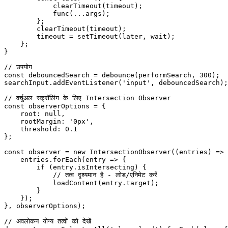
            clearTimeout
(timeout);
            func
(
...
args);
        };
        clearTimeout
(timeout);
        timeout 
=
 setTimeout
(later, wait);
    };
}
// उपयोग
const
 debouncedSearch
 =
 debounce
(performSearch, 
300
);
searchInput.
addEventListener
(
'input'
, debouncedSearch);
// वर्चुअल स्क्रॉलिंग के लिए Intersection Observer
const
 observerOptions
 =
 {
    root: 
null
,
    rootMargin: 
'0px'
,
    threshold: 
0.1
};
const
 observer
 =
 new
 IntersectionObserver
((
entries
) 
=>
 
    entries.
forEach
(
entry
 =>
 {
        if
 (entry.isIntersecting) {
            // तत्व दृश्यमान है - लोड/एनिमेट करें
            loadContent
(entry.target);
        }
    });
}, observerOptions);
// अवलोकन योग्य तत्वों को देखें