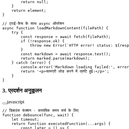
        return
 null
;
    }
    return
 element;
}
// ट्राई-कैच के साथ async ऑपरेशन
async
 function
 loadMarkdownContent
(
filePath
) {
    try
 {
        const
 response
 =
 await
 fetch
(filePath);
        if
 (
!
response.ok) {
            throw
 new
 Error
(
`HTTP error! status: ${
resp
        }
        const
 markdown
 =
 await
 response.
text
();
        return
 marked.
parse
(markdown);
    } 
catch
 (error) {
        console.
error
(
'Markdown loading failed:'
, error
        return
 '<p>सामग्री लोड करने में त्रुटि हुई।</p>'
;
    }
}
3. प्रदर्शन अनुकूलन
javascript
// डिबाउंस फंक्शन - वास्तविक समय सर्च के लिए
function
 debounce
(
func
, 
wait
) {
    let
 timeout;
    return
 function
 executedFunction
(
...
args
) {
        const
 later
 =
 () 
=>
 {