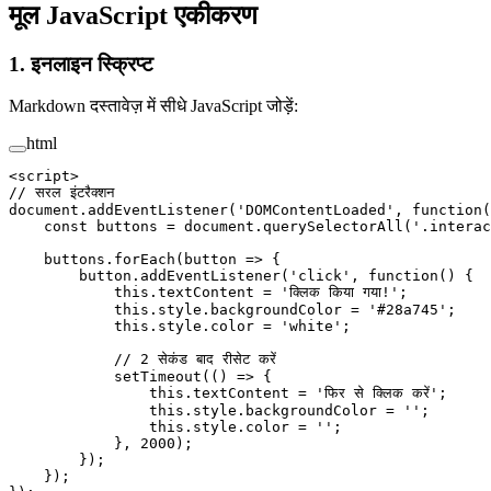
मूल JavaScript एकीकरण
1. इनलाइन स्क्रिप्ट
Markdown दस्तावेज़ में सीधे JavaScript जोड़ें:
html
<
script
>
// सरल इंटरैक्शन
document.
addEventListener
(
'DOMContentLoaded'
, 
function
(
    const
 buttons
 =
 document.
querySelectorAll
(
'.interac
    buttons.
forEach
(
button
 =>
 {
        button.
addEventListener
(
'click'
, 
function
() {
            this
.textContent 
=
 'क्लिक किया गया!'
;
            this
.style.backgroundColor 
=
 '#28a745'
;
            this
.style.color 
=
 'white'
;
            // 2 सेकंड बाद रीसेट करें
            setTimeout
(() 
=>
 {
                this
.textContent 
=
 'फिर से क्लिक करें'
;
                this
.style.backgroundColor 
=
 ''
;
                this
.style.color 
=
 ''
;
            }, 
2000
);
        });
    });