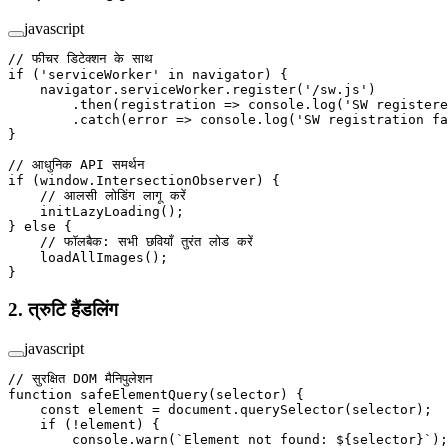
javascript
// फीचर डिटेक्शन के साथ
if
 (
'serviceWorker'
 in
 navigator) {
    navigator.serviceWorker.
register
(
'/sw.js'
)
        .
then
(
registration
 =>
 console.
log
(
'SW registere
        .
catch
(
error
 =>
 console.
log
(
'SW registration fa
}
// आधुनिक API समर्थन
if
 (window.IntersectionObserver) {
    // आलसी लोडिंग लागू करें
    initLazyLoading
();
} 
else
 {
    // फॉलबैक: सभी छवियाँ तुरंत लोड करें
    loadAllImages
();
}
2. त्रुटि हैंडलिंग
javascript
// सुरक्षित DOM मैनिपुलेशन
function
 safeElementQuery
(
selector
) {
    const
 element
 =
 document.
querySelector
(selector);
    if
 (
!
element) {
        console.
warn
(
`Element not found: ${
selector
}`
);