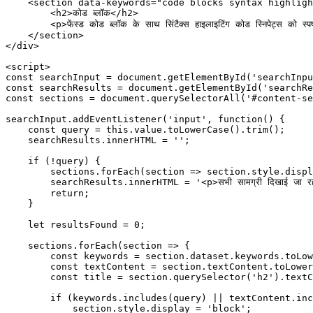
    <
section
 data-keywords
=
"code blocks syntax highligh
        <
h2
>कोड ब्लॉक</
h2
>
        <
p
>फेंस्ड कोड ब्लॉक के साथ सिंटैक्स हाइलाइटिंग कोड स्निपेट्स को स्पष
    </
section
>
</
div
>
<
script
>
const
 searchInput
 =
 document.
getElementById
(
'searchInpu
const
 searchResults
 =
 document.
getElementById
(
'searchRe
const
 sections
 =
 document.
querySelectorAll
(
'#content-se
searchInput.
addEventListener
(
'input'
, 
function
() {
    const
 query
 =
 this
.value.
toLowerCase
().
trim
();
    searchResults.innerHTML 
=
 ''
;
    if
 (
!
query) {
        sections.
forEach
(
section
 =>
 section.style.displ
        searchResults.innerHTML 
=
 '<p>सभी सामग्री दिखाई जा र
        return
;
    }
    let
 resultsFound 
=
 0
;
    sections.
forEach
(
section
 =>
 {
        const
 keywords
 =
 section.dataset.keywords.
toLow
        const
 textContent
 =
 section.textContent.
toLower
        const
 title
 =
 section.
querySelector
(
'h2'
).textC
        if
 (keywords.
includes
(query) 
||
 textContent.
inc
            section.style.display 
=
 'block'
;