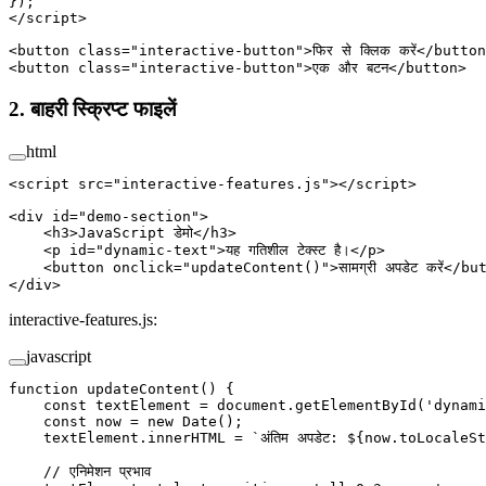
});
</
script
>
<
button
 class
=
"interactive-button"
>फिर से क्लिक करें</
button
<
button
 class
=
"interactive-button"
>एक और बटन</
button
>
2. बाहरी स्क्रिप्ट फाइलें
html
<
script
 src
=
"interactive-features.js"
></
script
>
<
div
 id
=
"demo-section"
>
    <
h3
>JavaScript डेमो</
h3
>
    <
p
 id
=
"dynamic-text"
>यह गतिशील टेक्स्ट है।</
p
>
    <
button
 onclick
=
"
updateContent
()"
>सामग्री अपडेट करें</
bu
</
div
>
interactive-features.js:
javascript
function
 updateContent
() {
    const
 textElement
 =
 document.
getElementById
(
'dynami
    const
 now
 =
 new
 Date
();
    textElement.innerHTML 
=
 `अंतिम अपडेट: ${
now
.
toLocaleSt
    // एनिमेशन प्रभाव