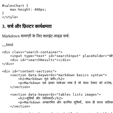
#salesChart
 {
    max-height
: 
400
px
;
}
</
style
>
3. सर्च और फ़िल्टर कार्यक्षमता
Markdown सामग्री के लिए क्लाइंट-साइड सर्च:
html
<
div
 class
=
"search-container"
>
    <
input
 type
=
"text"
 id
=
"searchInput"
 placeholder
=
"खो
    <
div
 id
=
"searchResults"
></
div
>
</
div
>
<
div
 id
=
"content-sections"
>
    <
section
 data-keywords
=
"markdown basics syntax"
>
        <
h2
>Markdown मूल बातें</
h2
>
        <
p
>Markdown एक हल्का मार्कअप भाषा है जो सादा टेक्स्ट को HTML म
    </
section
>
    <
section
 data-keywords
=
"tables lists images"
>
        <
h2
>सूचियाँ और तालिकाएँ</
h2
>
        <
p
>Markdown अनक्रमित और क्रमित सूचियाँ, साथ ही सरल तालिकाए
    </
section
>