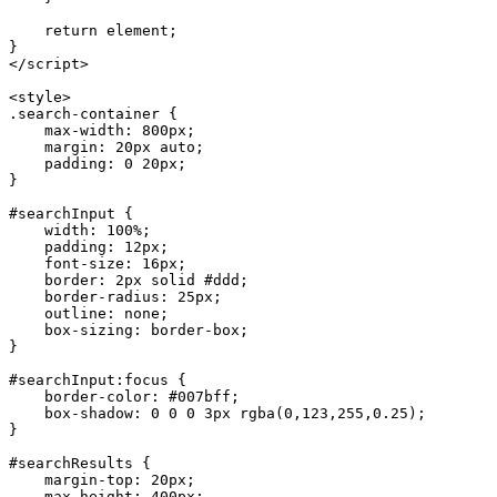
    return
 element;
}
</
script
>
<
style
>
.search-container
 {
    max-width
: 
800
px
;
    margin
: 
20
px
 auto
;
    padding
: 
0
 20
px
;
}
#searchInput
 {
    width
: 
100
%
;
    padding
: 
12
px
;
    font-size
: 
16
px
;
    border
: 
2
px
 solid
 #ddd
;
    border-radius
: 
25
px
;
    outline
: 
none
;
    box-sizing
: 
border-box
;
}
#searchInput:focus
 {
    border-color
: 
#007bff
;
    box-shadow
: 
0
 0
 0
 3
px
 rgba
(
0
,
123
,
255
,
0.25
);
}
#searchResults
 {
    margin-top
: 
20
px
;
    max-height
: 
400
px
;