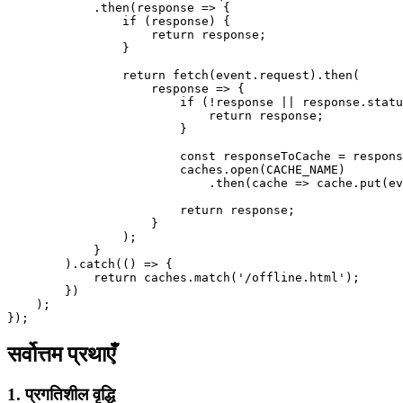
            .
then
(
response
 =>
 {
                if
 (response) {
                    return
 response;
                }
                return
 fetch
(event.request).
then
(
                    response
 =>
 {
                        if
 (
!
response 
||
 response.statu
                            return
 response;
                        }
                        const
 responseToCache
 =
 respons
                        caches.
open
(
CACHE_NAME
)
                            .
then
(
cache
 =>
 cache.
put
(ev
                        return
 response;
                    }
                );
            }
        ).
catch
(() 
=>
 {
            return
 caches.
match
(
'/offline.html'
);
        })
    );
});
सर्वोत्तम प्रथाएँ
1. प्रगतिशील वृद्धि