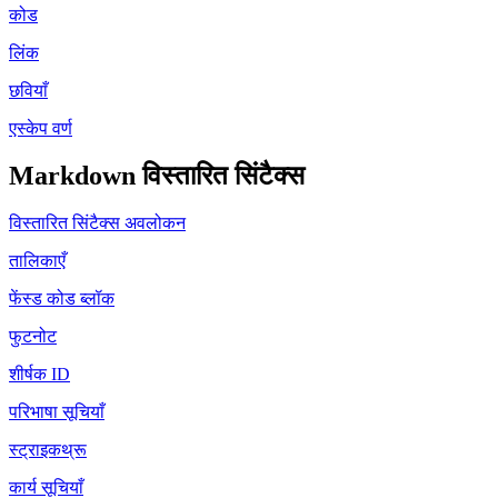
कोड
लिंक
छवियाँ
एस्केप वर्ण
Markdown विस्तारित सिंटैक्स
विस्तारित सिंटैक्स अवलोकन
तालिकाएँ
फेंस्ड कोड ब्लॉक
फुटनोट
शीर्षक ID
परिभाषा सूचियाँ
स्ट्राइकथ्रू
कार्य सूचियाँ