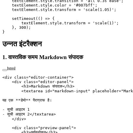
    textElement.style.transition 
=
 'all 0.3s ease'
;
    textElement.style.color 
=
 '#007bff'
;
    textElement.style.transform 
=
 'scale(1.05)'
;
    setTimeout
(() 
=>
 {
        textElement.style.transform 
=
 'scale(1)'
;
    }, 
300
);
}
उन्नत इंटरैक्शन
1. वास्तविक समय Markdown संपादक
html
<
div
 class
=
"editor-container"
>
    <
div
 class
=
"editor-panel"
>
        <
h3
>Markdown संपादक</
h3
>
        <
textarea
 id
=
"markdown-input"
 placeholder
=
"Markd
यह एक **डेमो** पैराग्राफ है।
- सूची आइटम 1
- सूची आइटम 2</
textarea
>
    </
div
>
    <
div
 class
=
"preview-panel"
>
        <
h3
>पूर्वावलोकन</
h3
>