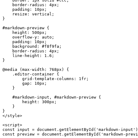
    border
: 
1
px
 solid
 #ccc
;
    border-radius
: 
4
px
;
    padding
: 
10
px
;
    resize
: 
vertical
;
}
#markdown-preview
 {
    height
: 
500
px
;
    overflow-y
: 
auto
;
    padding
: 
10
px
;
    background
: 
#f8f9fa
;
    border-radius
: 
4
px
;
    line-height
: 
1.6
;
}
@media
 (
max-width
: 
768
px
) {
    .editor-container
 {
        grid-template-columns
: 
1
fr
;
        gap
: 
10
px
;
    }
    #markdown-input
, 
#markdown-preview
 {
        height
: 
300
px
;
    }
}
</
style
>
<
script
>
const
 input
 =
 document.
getElementById
(
'markdown-input'
)
const
 preview
 =
 document.
getElementById
(
'markdown-previ