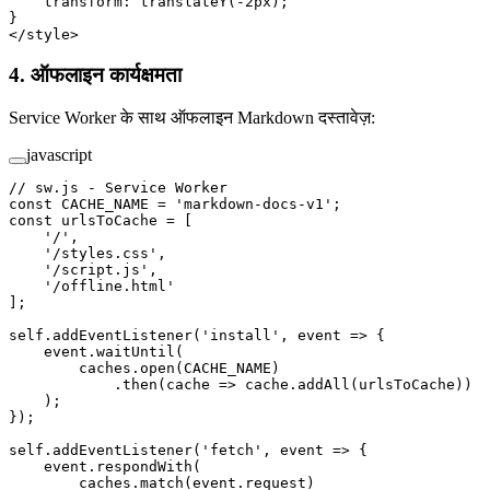
    transform
: 
translateY
(
-2
px
);
}
</
style
>
4. ऑफलाइन कार्यक्षमता
Service Worker के साथ ऑफलाइन Markdown दस्तावेज़:
javascript
// sw.js - Service Worker
const
 CACHE_NAME
 =
 'markdown-docs-v1'
;
const
 urlsToCache
 =
 [
    '/'
,
    '/styles.css'
,
    '/script.js'
,
    '/offline.html'
];
self.
addEventListener
(
'install'
, 
event
 =>
 {
    event.
waitUntil
(
        caches.
open
(
CACHE_NAME
)
            .
then
(
cache
 =>
 cache.
addAll
(urlsToCache))
    );
});
self.
addEventListener
(
'fetch'
, 
event
 =>
 {
    event.
respondWith
(
        caches.
match
(event.request)