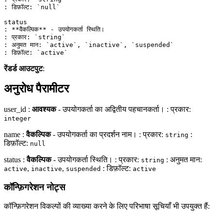
: डिफ़ॉल्ट: 
`null`
status
: 
**वैकल्पिक**
 - उपयोगकर्ता स्थिति।
: प्रकार: 
`string`
: अनुमत मान: 
`active`
, 
`inactive`
, 
`suspended`
: डिफ़ॉल्ट: 
`active`
रेंडर्ड आउटपुट
:
अनुरोध पैरामीटर
user_id :
आवश्यक
- उपयोगकर्ता का अद्वितीय पहचानकर्ता। : प्रकार:
integer
name :
वैकल्पिक
- उपयोगकर्ता का प्रदर्शन नाम। : प्रकार:
:
string
डिफ़ॉल्ट:
null
status :
वैकल्पिक
- उपयोगकर्ता स्थिति। : प्रकार:
: अनुमत मान:
string
,
,
: डिफ़ॉल्ट:
active
inactive
suspended
active
कॉन्फ़िगरेशन नोट्स
कॉन्फ़िगरेशन विकल्पों की व्याख्या करने के लिए परिभाषा सूचियाँ भी उपयुक्त हैं: