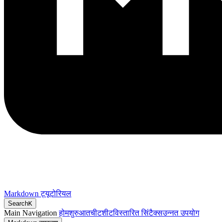
Markdown ट्यूटोरियल
Search
K
Main Navigation
होम
शुरुआत
चीटशीट
विस्तारित सिंटैक्स
उन्नत उपयोग