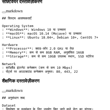
सॉफ़्टवेयर दस्तावेज़ीकरण
markdown
## सिस्टम आवश्यकताएँ
Operating System
: 
**Windows**
: Windows 10 या उच्चतर
: 
**macOS**
: macOS 10.14 (Mojave) या उच्चतर
: 
**Linux**
: Ubuntu 18.04+, Debian 10+, CentOS 7+
Hardware
: 
**Processor**
: क्वाड-कोर 2.0 GHz या तेज़
: 
**Memory**
: कम से कम 8GB RAM, अनुशंसित 16GB
: 
**Storage**
: कम से कम 10GB उपलब्ध स्थान, SSD स्टोरेज
Network
: ब्रॉडबैंड इंटरनेट कनेक्शन (कम से कम 10 Mbps)
: पोर्ट्स पर आउटबाउंड कनेक्शन अनुमत: 80, 443, 22
शैक्षणिक दस्तावेज़ीकरण
markdown
## अनुसंधान शब्द
Dataset
: विश्लेषण या मूल्यांकन के लिए उपयोग किए जाने वाले डेटा का संग्रह।