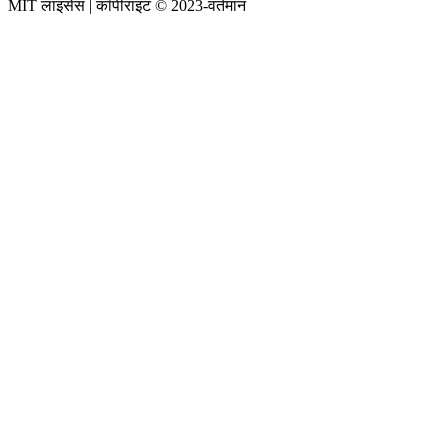
MIT लाइसेंस | कॉपीराइट © 2023-वर्तमान