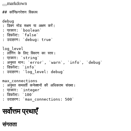
markdown
## कॉन्फ़िगरेशन विकल्प
debug
: डिबग मोड सक्षम या अक्षम करें।
: प्रकार: 
`boolean`
: डिफ़ॉल्ट: 
`false`
: उदाहरण: 
`debug: true`
log_level
: लॉगिंग के लिए विवरण का स्तर।
: प्रकार: 
`string`
: अनुमत मान: 
`error`
, 
`warn`
, 
`info`
, 
`debug`
: डिफ़ॉल्ट: 
`info`
: उदाहरण: 
`log_level: debug`
max_connections
: अनुमत समवर्ती कनेक्शनों की अधिकतम संख्या।
: प्रकार: 
`integer`
: डिफ़ॉल्ट: 
`100`
: उदाहरण: 
`max_connections: 500`
सर्वोत्तम प्रथाएँ
संगतता