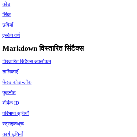
कोड
लिंक
छवियाँ
एस्केप वर्ण
Markdown विस्तारित सिंटैक्स
विस्तारित सिंटैक्स अवलोकन
तालिकाएँ
फेंस्ड कोड ब्लॉक
फुटनोट
शीर्षक ID
परिभाषा सूचियाँ
स्ट्राइकथ्रू
कार्य सूचियाँ