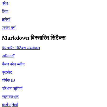
कोड
लिंक
छवियाँ
एस्केप वर्ण
Markdown विस्तारित सिंटैक्स
विस्तारित सिंटैक्स अवलोकन
तालिकाएँ
फेंस्ड कोड ब्लॉक
फुटनोट
शीर्षक ID
परिभाषा सूचियाँ
स्ट्राइकथ्रू
कार्य सूचियाँ