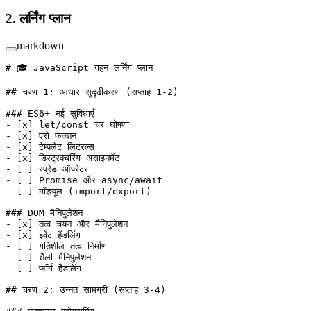
2. लर्निंग प्लान
markdown
# 🎓 JavaScript गहन लर्निंग प्लान
## चरण 1: आधार सुदृढ़ीकरण (सप्ताह 1-2)
### ES6+ नई सुविधाएँ
-
 [
x
] let/const चर घोषणा
-
 [
x
] एरो फंक्शन
-
 [
x
] टेम्पलेट लिटरल्स
-
 [
x
] डिस्ट्रक्चरिंग असाइनमेंट
-
 [ ] स्प्रेड ऑपरेटर
-
 [ ] Promise और async/await
-
 [ ] मॉड्यूल (import/export)
### DOM मैनिपुलेशन
-
 [
x
] तत्व चयन और मैनिपुलेशन
-
 [
x
] इवेंट हैंडलिंग
-
 [ ] गतिशील तत्व निर्माण
-
 [ ] शैली मैनिपुलेशन
-
 [ ] फॉर्म हैंडलिंग
## चरण 2: उन्नत सामग्री (सप्ताह 3-4)