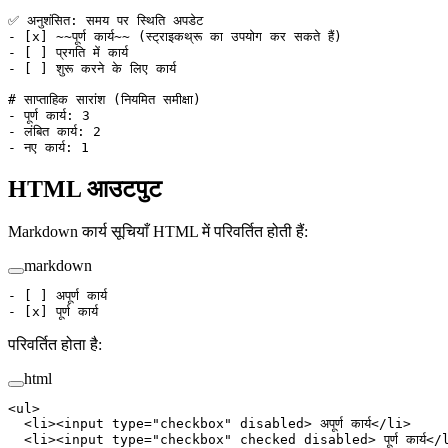
✅ अनुशंसित: समय पर स्थिति अपडेट
-
 [
x
] 
~~पूर्ण कार्य~~
 (स्ट्राइकथ्रू का उपयोग कर सकते हैं)
-
 [ ] प्रगति में कार्य
-
 [ ] शुरू करने के लिए कार्य
# साप्ताहिक सारांश (नियमित समीक्षा)
-
 पूर्ण कार्य: 3
-
 लंबित कार्य: 2
-
 नए कार्य: 1
HTML आउटपुट
Markdown कार्य सूचियाँ HTML में परिवर्तित होती हैं:
markdown
-
 [ ] अपूर्ण कार्य
-
 [
x
] पूर्ण कार्य
परिवर्तित होता है:
html
<
ul
>
  <
li
><
input
 type
=
"checkbox"
 disabled
> अपूर्ण कार्य</
li
>
  <
li
><
input
 type
=
"checkbox"
 checked
 disabled
> पूर्ण कार्य</