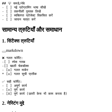
## 💡 समडे/मेबे
-
 [ ] नई प्रोग्रामिंग भाषा सीखें
-
 [ ] तकनीकी पुस्तक लिखें
-
 [ ] व्यक्तिगत प्रोजेक्ट विकसित करें
-
 [ ] जापान यात्रा करें
सामान्य त्रुटियाँ और समाधान
1. सिंटैक्स त्रुटियाँ
markdown
❌ गलत फॉर्मेट:
-[ ] स्पेस गायब
-[] खाली चेकबॉक्स
-
 [
o
] गलत मार्कर
*
 [
x
] गलत सूची प्रतीक
✅ सही फॉर्मेट:
-
 [ ] अपूर्ण कार्य
-
 [
x
] पूर्ण कार्य
-
 [
X
] पूर्ण कार्य (ऊपरी केस भी काम करता है)
2. नेस्टिंग मुद्दे