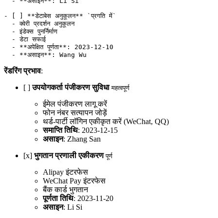
  -
 **असाइन**
: Li Si
-
 [ ] 
**डेटाबेस अनुकूलन**
 `प्रगति में`
  -
 क्वेरी प्रदर्शन अनुकूलन
  -
 इंडेक्स पुनर्निर्माण
  -
 डेटा सफाई
  -
 **अपेक्षित पूर्णता**
: 2023-12-10
  -
 **असाइन**
: Wang Wu
रेंडरिंग प्रभाव
:
[ ]
उपयोगकर्ता पंजीकरण सुविधा
महत्वपूर्ण
ईमेल पंजीकरण लागू करें
फोन नंबर सत्यापन जोड़ें
थर्ड-पार्टी लॉगिन एकीकृत करें (WeChat, QQ)
समाप्ति तिथि
: 2023-12-15
असाइन
: Zhang San
[x]
भुगतान प्रणाली एकीकरण
पूर्ण
Alipay इंटरफेस
WeChat Pay इंटरफेस
बैंक कार्ड भुगतान
पूर्णता तिथि
: 2023-11-20
असाइन
: Li Si