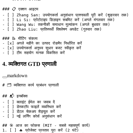
### 📋 एक्शन आइटम
-
 [ ] Zhang San: उपयोगकर्ता अनुसंधान प्रश्नावली पूरी करें (शुक्रवार तक)
-
 [ ] Li Si: प्रोटोटाइप डिज़ाइन सबमिट करें (अगले मंगलवार तक)
-
 [ ] Wang Wu: तकनीकी समाधान मूल्यांकन (अगले बुधवार तक)
-
 [ ] Zhao Liu: प्रतिस्पर्धी विश्लेषण अपडेट (गुरुवार तक)
### 📝 मीटिंग संकल्प
-
 [
x
] अगले महीने का उत्पाद रोडमैप निर्धारित करें
-
 [
x
] उपयोगकर्ता अनुभव सुधार बजट स्वीकृत करें
-
 [ ] टीम सहयोग मानक विकसित करें
4. व्यक्तिगत GTD प्रणाली
markdown
# 🗂️ व्यक्तिगत कार्य प्रबंधन प्रणाली
## 📬 इनबॉक्स
-
 [ ] क्लाइंट ईमेल का जवाब दें
-
 [ ] डेस्कटॉप फाइलें व्यवस्थित करें
-
 [ ] डेंटल चेकअप शेड्यूल करें
-
 [ ] नई लर्निंग कोर्स अनुसंधान करें
## 🎯 आज का फोकस (MIT - सबसे महत्वपूर्ण कार्य)
1.
 [ ] 🔥 प्रोजेक्ट प्रस्ताव पूरा करें (2 घंटे)