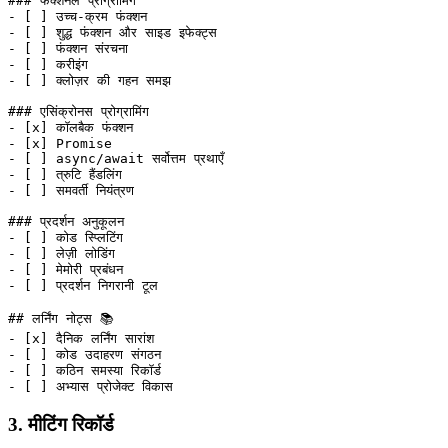
### फंक्शनल प्रोग्रामिंग
-
 [ ] उच्च-क्रम फंक्शन
-
 [ ] शुद्ध फंक्शन और साइड इफेक्ट्स
-
 [ ] फंक्शन संरचना
-
 [ ] करीइंग
-
 [ ] क्लोज़र की गहन समझ
### एसिंक्रोनस प्रोग्रामिंग
-
 [
x
] कॉलबैक फंक्शन
-
 [
x
] Promise
-
 [ ] async/await सर्वोत्तम प्रथाएँ
-
 [ ] त्रुटि हैंडलिंग
-
 [ ] समवर्ती नियंत्रण
### प्रदर्शन अनुकूलन
-
 [ ] कोड स्प्लिटिंग
-
 [ ] लेज़ी लोडिंग
-
 [ ] मेमोरी प्रबंधन
-
 [ ] प्रदर्शन निगरानी टूल
## लर्निंग नोट्स 📚
-
 [
x
] दैनिक लर्निंग सारांश
-
 [ ] कोड उदाहरण संगठन
-
 [ ] कठिन समस्या रिकॉर्ड
-
 [ ] अभ्यास प्रोजेक्ट विकास
3. मीटिंग रिकॉर्ड