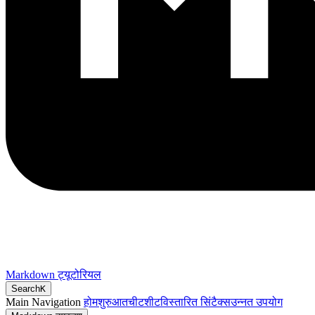
Markdown ट्यूटोरियल
Search
K
Main Navigation
होम
शुरुआत
चीटशीट
विस्तारित सिंटैक्स
उन्नत उपयोग