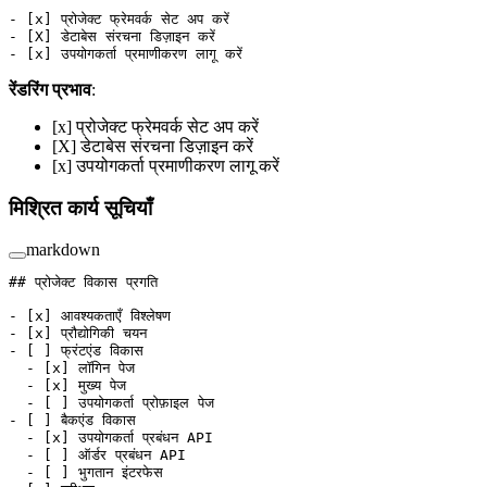
-
 [
x
] प्रोजेक्ट फ्रेमवर्क सेट अप करें
-
 [
X
] डेटाबेस संरचना डिज़ाइन करें
-
 [
x
] उपयोगकर्ता प्रमाणीकरण लागू करें
रेंडरिंग प्रभाव
:
[x] प्रोजेक्ट फ्रेमवर्क सेट अप करें
[X] डेटाबेस संरचना डिज़ाइन करें
[x] उपयोगकर्ता प्रमाणीकरण लागू करें
मिश्रित कार्य सूचियाँ
markdown
## प्रोजेक्ट विकास प्रगति
-
 [
x
] आवश्यकताएँ विश्लेषण
-
 [
x
] प्रौद्योगिकी चयन
-
 [ ] फ्रंटएंड विकास
  -
 [
x
] लॉगिन पेज
  -
 [
x
] मुख्य पेज
  -
 [ ] उपयोगकर्ता प्रोफ़ाइल पेज
-
 [ ] बैकएंड विकास
  -
 [
x
] उपयोगकर्ता प्रबंधन API
  -
 [ ] ऑर्डर प्रबंधन API
  -
 [ ] भुगतान इंटरफेस