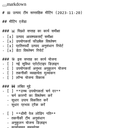
markdown
# 📅 उत्पाद टीम साप्ताहिक मीटिंग (2023-11-20)
## मीटिंग एजेंडा
### 📊 पिछले सप्ताह का कार्य समीक्षा
-
 [
x
] उत्पाद आवश्यकताएँ समीक्षा
-
 [
x
] उपयोगकर्ता फीडबैक विश्लेषण
-
 [
x
] प्रतिस्पर्धी उत्पाद अनुसंधान रिपोर्ट
-
 [
x
] डेटा विश्लेषण रिपोर्ट
### 🎯 इस सप्ताह का कार्य योजना
-
 [ ] नई सुविधा प्रोटोटाइप डिज़ाइन
-
 [ ] उपयोगकर्ता अनुभव अनुकूलन योजना
-
 [ ] तकनीकी व्यवहार्यता मूल्यांकन
-
 [ ] लॉन्च योजना विकास
### 🚧 लंबित मुद्दे
-
 [ ] 
**उच्च उपयोगकर्ता चर्न दर**
  -
 चर्न कारणों का विश्लेषण करें
  -
 सुधार उपाय विकसित करें
  -
 सुधार प्रभाव ट्रैक करें
-
 [ ] 
**धीमी पेज लोडिंग गति**
  -
 तकनीकी टीम अनुसंधान
  -
 अनुकूलन योजना डिज़ाइन
  -
 कार्यान्वयन समयरेखा