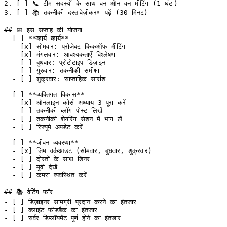
2.
 [ ] 📞 टीम सदस्यों के साथ वन-ऑन-वन मीटिंग (1 घंटा)
3.
 [ ] 📚 तकनीकी दस्तावेज़ीकरण पढ़ें (30 मिनट)
## 📅 इस सप्ताह की योजना
-
 [ ] 
**कार्य कार्य**
  -
 [
x
] सोमवार: प्रोजेक्ट किकऑफ मीटिंग
  -
 [
x
] मंगलवार: आवश्यकताएँ विश्लेषण
  -
 [ ] बुधवार: प्रोटोटाइप डिज़ाइन
  -
 [ ] गुरुवार: तकनीकी समीक्षा
  -
 [ ] शुक्रवार: साप्ताहिक सारांश
-
 [ ] 
**व्यक्तिगत विकास**
  -
 [
x
] ऑनलाइन कोर्स अध्याय 3 पूरा करें
  -
 [ ] तकनीकी ब्लॉग पोस्ट लिखें
  -
 [ ] तकनीकी शेयरिंग सेशन में भाग लें
  -
 [ ] रिज्यूमे अपडेट करें
-
 [ ] 
**जीवन व्यवस्था**
  -
 [
x
] जिम वर्कआउट (सोमवार, बुधवार, शुक्रवार)
  -
 [ ] दोस्तों के साथ डिनर
  -
 [ ] मूवी देखें
  -
 [ ] कमरा व्यवस्थित करें
## 📚 वेटिंग फॉर
-
 [ ] डिज़ाइनर सामग्री प्रदान करने का इंतजार
-
 [ ] क्लाइंट फीडबैक का इंतजार
-
 [ ] सर्वर डिप्लॉयमेंट पूर्ण होने का इंतजार