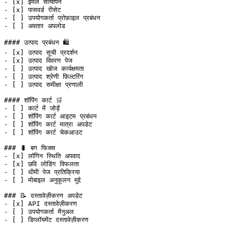
-
 [
x
] ईमेल सत्यापन
-
 [
x
] पासवर्ड रीसेट
-
 [ ] उपयोगकर्ता प्रोफ़ाइल प्रबंधन
-
 [ ] अवतार अपलोड
#### उत्पाद प्रबंधन 🛍️
-
 [
x
] उत्पाद सूची प्रदर्शन
-
 [
x
] उत्पाद विवरण पेज
-
 [ ] उत्पाद खोज कार्यक्षमता
-
 [ ] उत्पाद श्रेणी फ़िल्टरिंग
-
 [ ] उत्पाद समीक्षा प्रणाली
#### शॉपिंग कार्ट 🛒
-
 [ ] कार्ट में जोड़ें
-
 [ ] शॉपिंग कार्ट आइटम प्रबंधन
-
 [ ] शॉपिंग कार्ट मात्रा अपडेट
-
 [ ] शॉपिंग कार्ट चेकआउट
### 🐛 बग फिक्स
-
 [
x
] लॉगिन स्थिति अपवाद
-
 [
x
] छवि लोडिंग विफलता
-
 [ ] धीमी पेज प्रतिक्रिया
-
 [ ] मोबाइल अनुकूलन मुद्दे
### 📝 दस्तावेज़ीकरण अपडेट
-
 [
x
] API दस्तावेज़ीकरण
-
 [ ] उपयोगकर्ता मैनुअल
-
 [ ] डिप्लॉयमेंट दस्तावेज़ीकरण