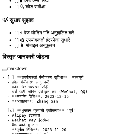
[ ] 🧪 टेस्ट केस लिखें
[ ] 🔍 कोड समीक्षा
💡 सुधार सुझाव
[ ] ⚡ पेज लोडिंग गति अनुकूलित करें
[ ] 🎨 उपयोगकर्ता इंटरफेस सुधारें
[ ] 📱 मोबाइल अनुकूलन
विस्तृत जानकारी जोड़ना
markdown
-
 [ ] 
**उपयोगकर्ता पंजीकरण सुविधा**
 `महत्वपूर्ण`
  -
 ईमेल पंजीकरण लागू करें
  -
 फोन नंबर सत्यापन जोड़ें
  -
 थर्ड-पार्टी लॉगिन एकीकृत करें (WeChat, QQ)
  -
 **समाप्ति तिथि**
: 2023-12-15
  -
 **असाइन**
: Zhang San
-
 [
x
] 
**भुगतान प्रणाली एकीकरण**
 `पूर्ण`
  -
 Alipay इंटरफेस
  -
 WeChat Pay इंटरफेस
  -
 बैंक कार्ड भुगतान
  -
 **पूर्णता तिथि**
: 2023-11-20