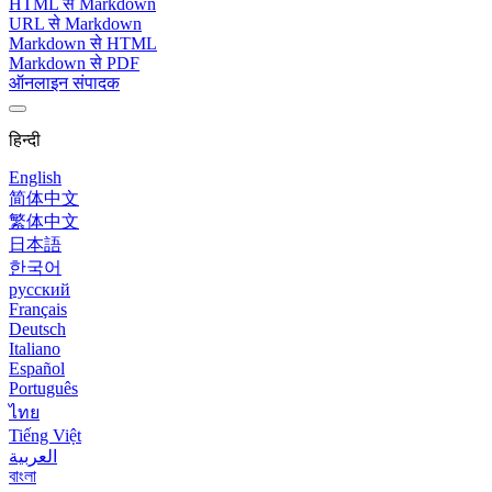
HTML से Markdown
URL से Markdown
Markdown से HTML
Markdown से PDF
ऑनलाइन संपादक
हिन्दी
English
简体中文
繁体中文
日本語
한국어
русский
Français
Deutsch
Italiano
Español
Português
ไทย
Tiếng Việt
العربية
বাংলা