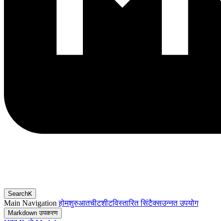
Search
K
Main Navigation
होम
शुरुआत
चीटशीट
विस्तारित सिंटैक्स
उन्नत उपयोग
Markdown उपकरण