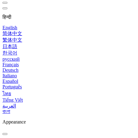
हिन्दी
English
简体中文
繁体中文
日本語
한국어
русский
Français
Deutsch
Italiano
Español
Português
ไทย
Tiếng Việt
العربية
বাংলা
Appearance