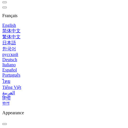
Français
English
简体中文
繁体中文
日本語
한국어
русский
Deutsch
Italiano
Español
Português
ไทย
Tiếng Việt
العربية
हिन्दी
বাংলা
Appearance