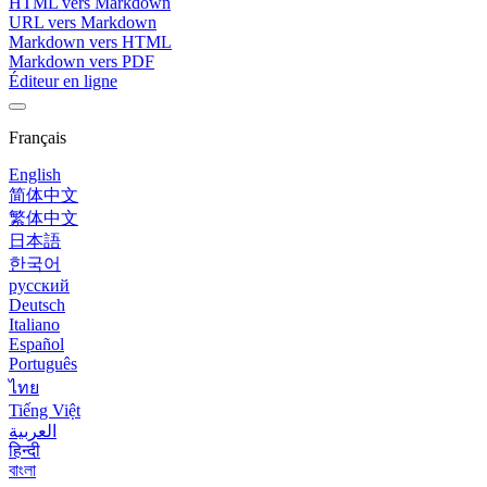
HTML vers Markdown
URL vers Markdown
Markdown vers HTML
Markdown vers PDF
Éditeur en ligne
Français
English
简体中文
繁体中文
日本語
한국어
русский
Deutsch
Italiano
Español
Português
ไทย
Tiếng Việt
العربية
हिन्दी
বাংলা