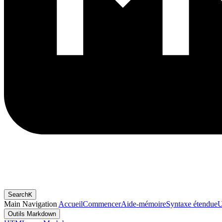
Search
K
Main Navigation
Accueil
Commencer
Aide-mémoire
Syntaxe étendue
U
Outils Markdown