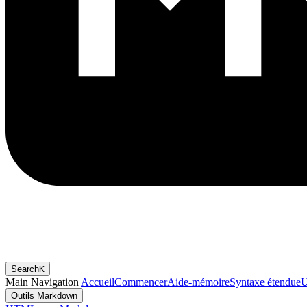
Search
K
Main Navigation
Accueil
Commencer
Aide-mémoire
Syntaxe étendue
U
Outils Markdown