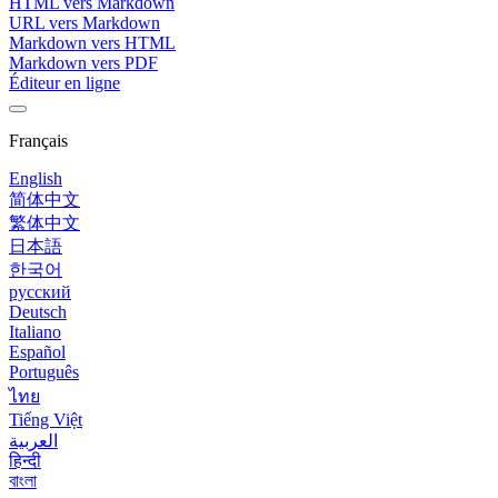
HTML vers Markdown
URL vers Markdown
Markdown vers HTML
Markdown vers PDF
Éditeur en ligne
Français
English
简体中文
繁体中文
日本語
한국어
русский
Deutsch
Italiano
Español
Português
ไทย
Tiếng Việt
العربية
हिन्दी
বাংলা