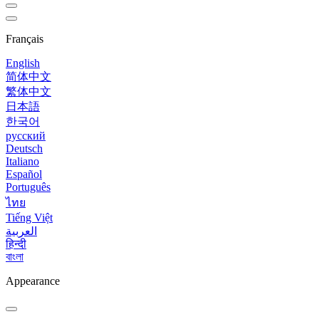
Français
English
简体中文
繁体中文
日本語
한국어
русский
Deutsch
Italiano
Español
Português
ไทย
Tiếng Việt
العربية
हिन्दी
বাংলা
Appearance