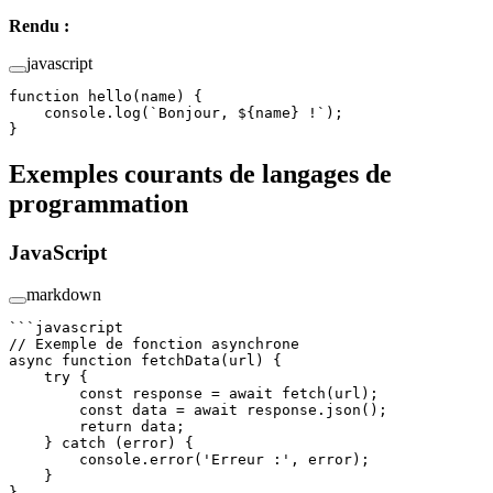
Rendu :
javascript
function
 hello
(
name
) {
    console.
log
(
`Bonjour, ${
name
} !`
);
}
Exemples courants de langages de
programmation
JavaScript
markdown
```javascript
// Exemple de fonction asynchrone
async
 function
 fetchData
(
url
) {
    try
 {
        const
 response
 =
 await
 fetch
(url);
        const
 data
 =
 await
 response.
json
();
        return
 data;
    } 
catch
 (error) {
        console.
error
(
'Erreur :'
, error);
    }
}