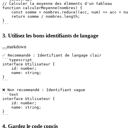
// Calculer la moyenne des éléments d'un tableau
function
 calculerMoyenne
(
nombres
) {
    const
 somme
 =
 nombres.
reduce
((
acc
, 
num
) 
=>
 acc 
+
 nu
    return
 somme 
/
 nombres.
length
;
}
```
3. Utilisez les bons identifiants de langage
markdown
✅ Recommandé : Identifiant de langage clair
```typescript
interface
 Utilisateur
 {
    id
:
 number
;
    name
:
 string
;
}
```
❌ Non recommandé : Identifiant vague
```text
interface Utilisateur {
    id: number;
    name: string;
}
```
4. Gardez le code concis