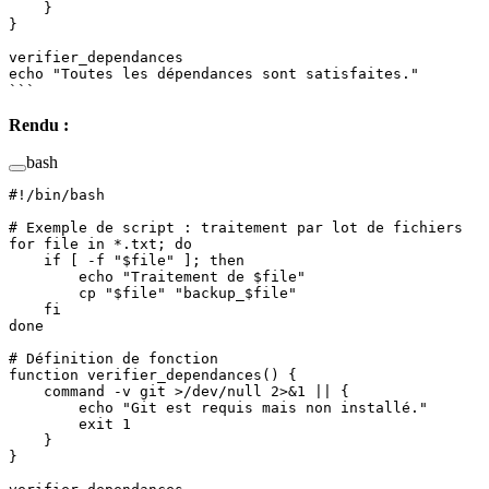
    }
}
verifier_dependances
echo
 "Toutes les dépendances sont satisfaites."
```
Rendu :
bash
#!/bin/bash
# Exemple de script : traitement par lot de fichiers
for
 file 
in
 *.txt
; 
do
    if
 [ 
-f
 "
$file
"
 ]; 
then
        echo
 "Traitement de 
$file
"
        cp
 "
$file
"
 "backup_
$file
"
    fi
done
# Définition de fonction
function
 verifier_dependances
() {
    command
 -v
 git
 >
/dev/null
 2>&1
 ||
 {
        echo
 "Git est requis mais non installé."
        exit
 1
    }
}