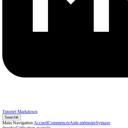
Tutoriel Markdown
Search
K
Main Navigation
Accueil
Commencer
Aide-mémoire
Syntaxe
étendue
Utilisation avancée