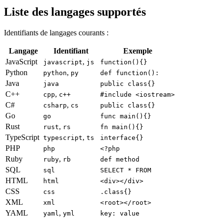
Liste des langages supportés
Identifiants de langages courants :
Langage
Identifiant
Exemple
JavaScript
,
javascript
js
function(){}
Python
,
python
py
def function():
Java
java
public class{}
C++
,
cpp
c++
#include <iostream>
C#
,
csharp
cs
public class{}
Go
go
func main(){}
Rust
,
rust
rs
fn main(){}
TypeScript
,
typescript
ts
interface{}
PHP
php
<?php
Ruby
,
ruby
rb
def method
SQL
sql
SELECT * FROM
HTML
html
<div></div>
CSS
css
.class{}
XML
xml
<root></root>
YAML
,
yaml
yml
key: value