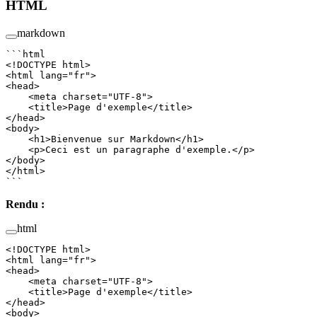
HTML
markdown
```html
<!
DOCTYPE
 html
>
<
html
 lang
=
"fr"
>
<
head
>
    <
meta
 charset
=
"UTF-8"
>
    <
title
>Page d'exemple</
title
>
</
head
>
<
body
>
    <
h1
>Bienvenue sur Markdown</
h1
>
    <
p
>Ceci est un paragraphe d'exemple.</
p
>
</
body
>
</
html
>
```
Rendu :
html
<!
DOCTYPE
 html
>
<
html
 lang
=
"fr"
>
<
head
>
    <
meta
 charset
=
"UTF-8"
>
    <
title
>Page d'exemple</
title
>
</
head
>
<
body
>