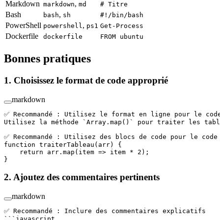
Markdown
,
markdown
md
# Titre
Bash
,
bash
sh
#!/bin/bash
PowerShell
,
powershell
ps1
Get-Process
Dockerfile
dockerfile
FROM ubuntu
Bonnes pratiques
1. Choisissez le format de code approprié
markdown
✅ Recommandé : Utilisez le format en ligne pour le cod
Utilisez la méthode 
`Array.map()`
 pour traiter les tabl
✅ Recommandé : Utilisez des blocs de code pour le code
function traiterTableau(arr) {
    return arr.map(item => item * 2);
}
2. Ajoutez des commentaires pertinents
markdown
✅ Recommandé : Inclure des commentaires explicatifs
```javascript