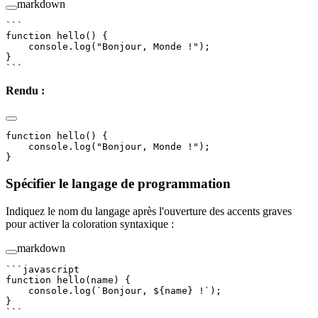
markdown
```
function hello() {
    console.log("Bonjour, Monde !");
}
```
Rendu :
function hello() {
    console.log("Bonjour, Monde !");
}
Spécifier le langage de programmation
Indiquez le nom du langage après l'ouverture des accents graves
pour activer la coloration syntaxique :
markdown
```javascript
function
 hello
(
name
) {
    console.
log
(
`Bonjour, ${
name
} !`
);
}
```