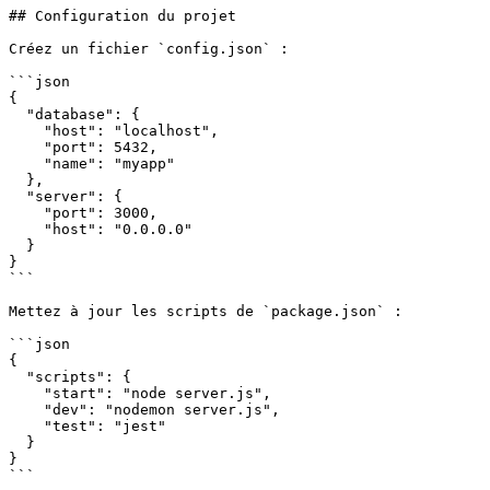
## Configuration du projet
Créez un fichier 
`config.json`
 :
```json
{
  "database"
: {
    "host"
: 
"localhost"
,
    "port"
: 
5432
,
    "name"
: 
"myapp"
  },
  "server"
: {
    "port"
: 
3000
,
    "host"
: 
"0.0.0.0"
  }
}
```
Mettez à jour les scripts de 
`package.json`
 :
```json
{
  "scripts"
: {
    "start"
: 
"node server.js"
,
    "dev"
: 
"nodemon server.js"
,
    "test"
: 
"jest"
  }
}
```