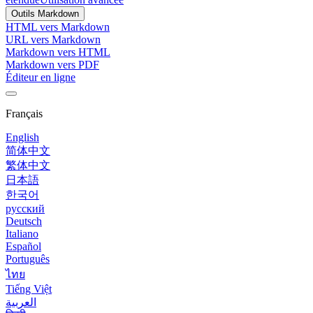
Outils Markdown
HTML vers Markdown
URL vers Markdown
Markdown vers HTML
Markdown vers PDF
Éditeur en ligne
Français
English
简体中文
繁体中文
日本語
한국어
русский
Deutsch
Italiano
Español
Português
ไทย
Tiếng Việt
العربية