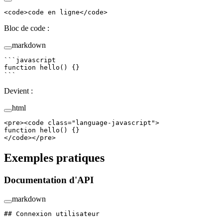
<
code
>code en ligne</
code
>
Bloc de code :
markdown
```javascript
function
 hello
() {}
```
Devient :
html
<
pre
><
code
 class
=
"language-javascript"
>
function hello() {}
</
code
></
pre
>
Exemples pratiques
Documentation d'API
markdown
## Connexion utilisateur