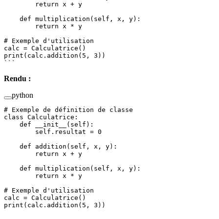
        return
 x 
+
 y
    def
 multiplication
(self, x, y):
        return
 x 
*
 y
# Exemple d'utilisation
calc 
=
 Calculatrice()
print
(calc.addition(
5
, 
3
))
```
Rendu :
python
# Exemple de définition de classe
class
 Calculatrice
:
    def
 __init__
(self):
        self
.resultat 
=
 0
    def
 addition
(self, x, y):
        return
 x 
+
 y
    def
 multiplication
(self, x, y):
        return
 x 
*
 y
# Exemple d'utilisation
calc 
=
 Calculatrice()
print
(calc.addition(
5
, 
3
))