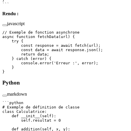
```
Rendu :
javascript
// Exemple de fonction asynchrone
async
 function
 fetchData
(
url
) {
    try
 {
        const
 response
 =
 await
 fetch
(url);
        const
 data
 =
 await
 response.
json
();
        return
 data;
    } 
catch
 (error) {
        console.
error
(
'Erreur :'
, error);
    }
}
Python
markdown
```python
# Exemple de définition de classe
class
 Calculatrice
:
    def
 __init__
(self):
        self
.resultat 
=
 0
    def
 addition
(self, x, y):