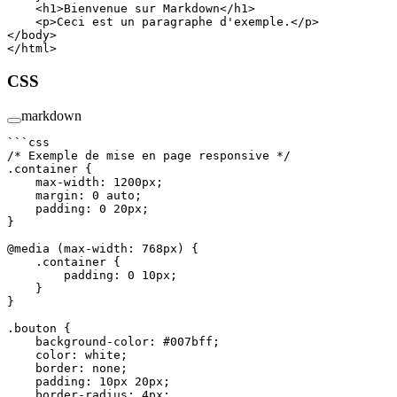
    <
h1
>Bienvenue sur Markdown</
h1
>
    <
p
>Ceci est un paragraphe d'exemple.</
p
>
</
body
>
</
html
>
CSS
markdown
```css
/* Exemple de mise en page responsive */
.container
 {
    max-width
: 
1200
px
;
    margin
: 
0
 auto
;
    padding
: 
0
 20
px
;
}
@media
 (
max-width
: 
768
px
) {
    .container
 {
        padding
: 
0
 10
px
;
    }
}
.bouton
 {
    background-color
: 
#007bff
;
    color
: 
white
;
    border
: 
none
;
    padding
: 
10
px
 20
px
;
    border-radius
: 
4
px
;