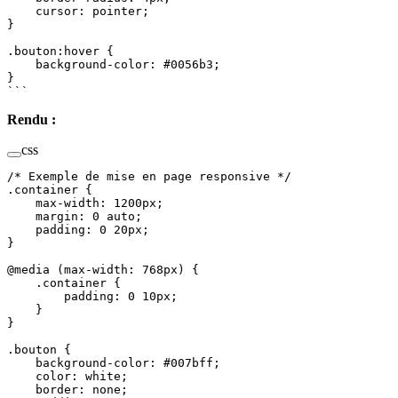
    cursor
: 
pointer
;
}
.bouton:hover
 {
    background-color
: 
#0056b3
;
}
```
Rendu :
css
/* Exemple de mise en page responsive */
.container
 {
    max-width
: 
1200
px
;
    margin
: 
0
 auto
;
    padding
: 
0
 20
px
;
}
@media
 (
max-width
: 
768
px
) {
    .container
 {
        padding
: 
0
 10
px
;
    }
}
.bouton
 {
    background-color
: 
#007bff
;
    color
: 
white
;
    border
: 
none
;