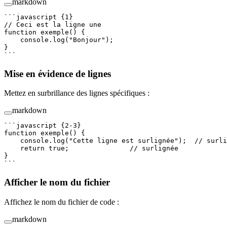
markdown
```javascript {1}
// Ceci est la ligne une
function
 exemple
() {
    console.
log
(
"Bonjour"
);
}
```
Mise en évidence de lignes
Mettez en surbrillance des lignes spécifiques :
markdown
```javascript {2-3}
function
 exemple
() {
    console.
log
(
"Cette ligne est surlignée"
);  
// surli
    return
 true
;               
// surlignée
}
```
Afficher le nom du fichier
Affichez le nom du fichier de code :
markdown