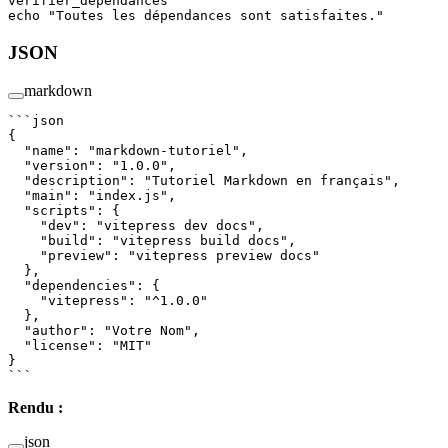
verifier_dependances
echo
 "Toutes les dépendances sont satisfaites."
JSON
markdown
```json
{
  "name"
: 
"markdown-tutoriel"
,
  "version"
: 
"1.0.0"
,
  "description"
: 
"Tutoriel Markdown en français"
,
  "main"
: 
"index.js"
,
  "scripts"
: {
    "dev"
: 
"vitepress dev docs"
,
    "build"
: 
"vitepress build docs"
,
    "preview"
: 
"vitepress preview docs"
  },
  "dependencies"
: {
    "vitepress"
: 
"^1.0.0"
  },
  "author"
: 
"Votre Nom"
,
  "license"
: 
"MIT"
}
```
Rendu :
json