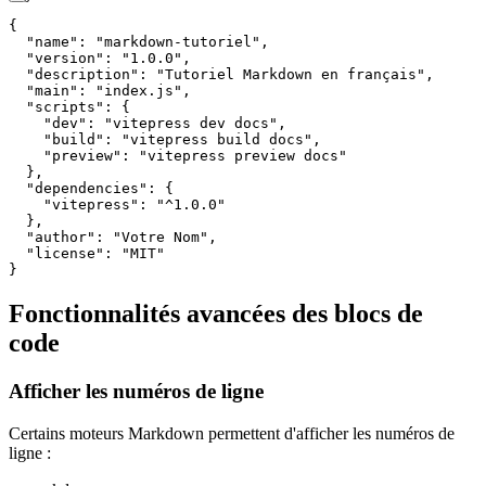
{
  "name"
: 
"markdown-tutoriel"
,
  "version"
: 
"1.0.0"
,
  "description"
: 
"Tutoriel Markdown en français"
,
  "main"
: 
"index.js"
,
  "scripts"
: {
    "dev"
: 
"vitepress dev docs"
,
    "build"
: 
"vitepress build docs"
,
    "preview"
: 
"vitepress preview docs"
  },
  "dependencies"
: {
    "vitepress"
: 
"^1.0.0"
  },
  "author"
: 
"Votre Nom"
,
  "license"
: 
"MIT"
}
Fonctionnalités avancées des blocs de
code
Afficher les numéros de ligne
Certains moteurs Markdown permettent d'afficher les numéros de
ligne :