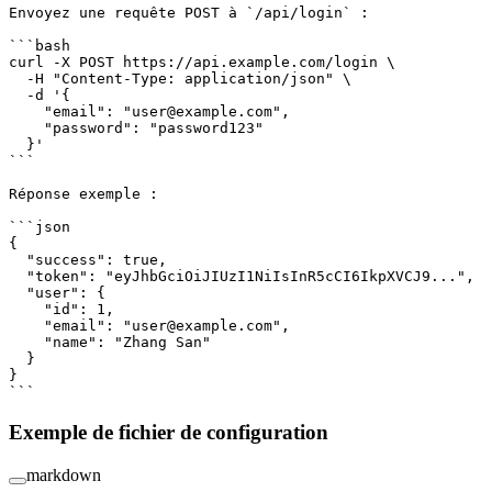
Envoyez une requête POST à 
`/api/login`
 :
```bash
curl
 -X
 POST
 https://api.example.com/login
 \
  -H "Content-Type: application/json" \
  -d
 '{
    "email": "user@example.com",
    "password": "password123"
  }'
```
Réponse exemple :
```json
{
  "success"
: 
true
,
  "token"
: 
"eyJhbGciOiJIUzI1NiIsInR5cCI6IkpXVCJ9..."
,
  "user"
: {
    "id"
: 
1
,
    "email"
: 
"user@example.com"
,
    "name"
: 
"Zhang San"
  }
}
```
Exemple de fichier de configuration
markdown