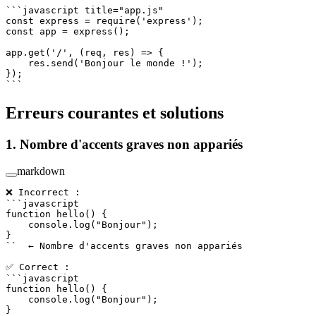
```javascript title="app.js"
const
 express
 =
 require
(
'express'
);
const
 app
 =
 express
();
app.
get
(
'/'
, (
req
, 
res
) 
=>
 {
    res.
send
(
'Bonjour le monde !'
);
});
```
Erreurs courantes et solutions
1. Nombre d'accents graves non appariés
markdown
❌ Incorrect :
```javascript
function
 hello
() {
    console.
log
(
"Bonjour"
);
}
``
  ← Nombre d
'accents graves non apparié
s
✅ 
Correct
 :
```javascript
function hello() {
    console.log("Bonjour");
}