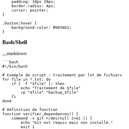
    padding
: 
10
px
 20
px
;
    border-radius
: 
4
px
;
    cursor
: 
pointer
;
}
.bouton:hover
 {
    background-color
: 
#0056b3
;
}
Bash/Shell
markdown
```bash
#!/bin/bash
# Exemple de script : traitement par lot de fichiers
for
 file 
in
 *.txt
; 
do
    if
 [ 
-f
 "
$file
"
 ]; 
then
        echo
 "Traitement de 
$file
"
        cp
 "
$file
"
 "backup_
$file
"
    fi
done
# Définition de fonction
function
 verifier_dependances
() {
    command
 -v
 git
 >
/dev/null
 2>&1
 ||
 {
        echo
 "Git est requis mais non installé."
        exit
 1