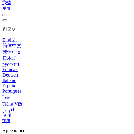
हिन्दी
বাংলা
한국어
English
简体中文
繁体中文
日本語
русский
Français
Deutsch
Italiano
Español
Português
ไทย
Tiếng Việt
العربية
हिन्दी
বাংলা
Appearance