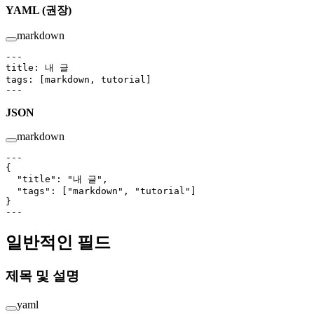
YAML (권장)
markdown
---
title
: 
내 글
tags
: [
markdown
, 
tutorial
]
---
JSON
markdown
---
{
  "title"
: 
"내 글"
,
  "tags"
: [
"markdown"
, 
"tutorial"
]
}
---
일반적인 필드
제목 및 설명
yaml