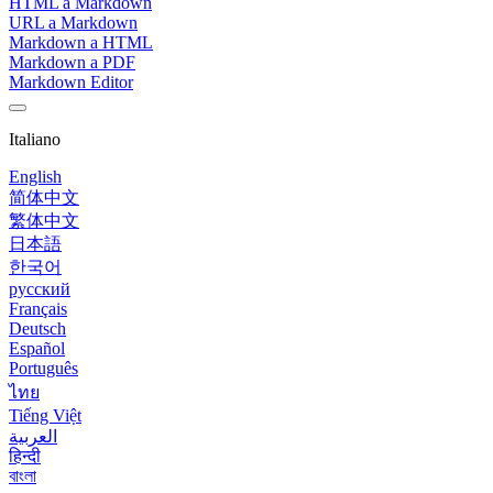
HTML a Markdown
URL a Markdown
Markdown a HTML
Markdown a PDF
Markdown Editor
Italiano
English
简体中文
繁体中文
日本語
한국어
русский
Français
Deutsch
Español
Português
ไทย
Tiếng Việt
العربية
हिन्दी
বাংলা