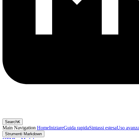
Search
K
Main Navigation
Home
Iniziare
Guida rapida
Sintassi estesa
Uso avanza
Strumenti Markdown