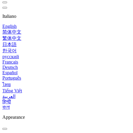
Italiano
English
简体中文
繁体中文
日本語
한국어
русский
Français
Deutsch
Español
Português
ไทย
Tiếng Việt
العربية
हिन्दी
বাংলা
Appearance