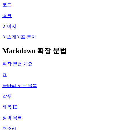
코드
링크
이미지
이스케이프 문자
Markdown 확장 문법
확장 문법 개요
표
울타리 코드 블록
각주
제목 ID
정의 목록
취소선