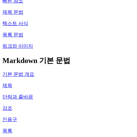
빠른 참조
제목 문법
텍스트 서식
목록 문법
링크와 이미지
Markdown 기본 문법
기본 문법 개요
제목
단락과 줄바꿈
강조
인용구
목록