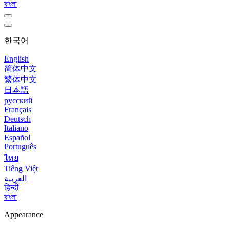
বাংলা
한국어
English
简体中文
繁体中文
日本語
русский
Français
Deutsch
Italiano
Español
Português
ไทย
Tiếng Việt
العربية
हिन्दी
বাংলা
Appearance