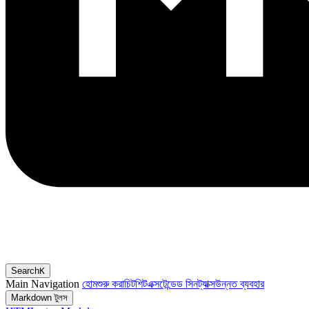
Search
K
Main Navigation
হোম
শুরু করা
চিটশিট
এক্সটেন্ডেড সিনট্যাক্স
উন্নত ব্যবহার
Markdown টুলস