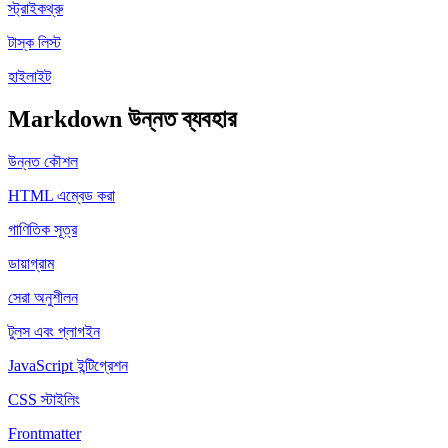
স্ট্রাইকথ্রু
টাস্ক লিস্ট
হাইলাইট
Markdown উন্নত ব্যবহার
উন্নত কৌশল
HTML এম্বেড করা
গাণিতিক সূত্র
ডায়াগ্রাম
সেরা অনুশীলন
টুলস এবং প্লাগইন
JavaScript ইন্টিগ্রেশন
CSS স্টাইলিং
Frontmatter