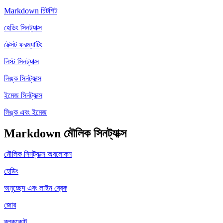
Markdown চিটশিট
হেডিং সিনট্যাক্স
টেক্সট ফরম্যাটিং
লিস্ট সিনট্যাক্স
লিঙ্ক সিনট্যাক্স
ইমেজ সিনট্যাক্স
লিঙ্ক এবং ইমেজ
Markdown মৌলিক সিনট্যাক্স
মৌলিক সিনট্যাক্স অবলোকন
হেডিং
অনুচ্ছেদ এবং লাইন ব্রেক
জোর
ব্লককোট