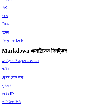
লিস্ট
কোড
লিঙ্ক
ইমেজ
এস্কেপ ক্যারেক্টার
Markdown এক্সটেন্ডেড সিনট্যাক্স
এক্সটেন্ডেড সিনট্যাক্স অবলোকন
টেবিল
ফেন্সড কোড ব্লক
ফুটনোট
হেডিং ID
ডেফিনিশন লিস্ট