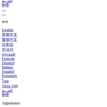
العربية
हिन्दी
বাংলা
English
简体中文
繁体中文
日本語
한국어
русский
Français
Deutsch
Italiano
Español
Português
ไทย
Tiếng Việt
العربية
हिन्दी
Appearance