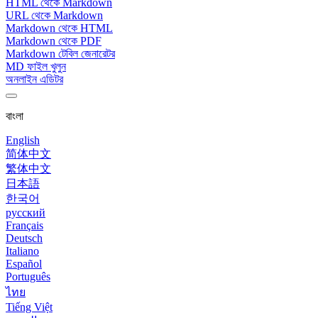
HTML থেকে Markdown
URL থেকে Markdown
Markdown থেকে HTML
Markdown থেকে PDF
Markdown টেবিল জেনারেটর
MD ফাইল খুলুন
অনলাইন এডিটর
বাংলা
English
简体中文
繁体中文
日本語
한국어
русский
Français
Deutsch
Italiano
Español
Português
ไทย
Tiếng Việt