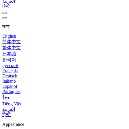
العربية
हिन्दी
বাংলা
English
简体中文
繁体中文
日本語
한국어
русский
Français
Deutsch
Italiano
Español
Português
ไทย
Tiếng Việt
العربية
हिन्दी
Appearance