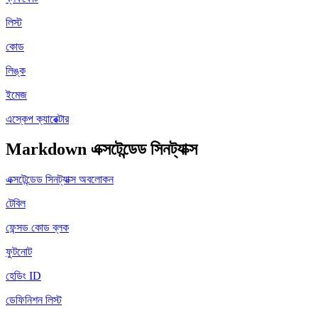
লিস্ট
কোড
লিঙ্ক
ইমেজ
এস্কেপ ক্যারেক্টার
Markdown এক্সটেন্ডেড সিনট্যাক্স
এক্সটেন্ডেড সিনট্যাক্স অবলোকন
টেবিল
ফেন্সড কোড ব্লক
ফুটনোট
হেডিং ID
ডেফিনিশন লিস্ট