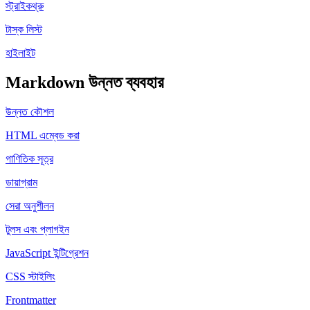
স্ট্রাইকথ্রু
টাস্ক লিস্ট
হাইলাইট
Markdown উন্নত ব্যবহার
উন্নত কৌশল
HTML এম্বেড করা
গাণিতিক সূত্র
ডায়াগ্রাম
সেরা অনুশীলন
টুলস এবং প্লাগইন
JavaScript ইন্টিগ্রেশন
CSS স্টাইলিং
Frontmatter