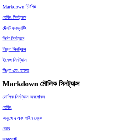
Markdown চিটশিট
হেডিং সিনট্যাক্স
টেক্সট ফরম্যাটিং
লিস্ট সিনট্যাক্স
লিঙ্ক সিনট্যাক্স
ইমেজ সিনট্যাক্স
লিঙ্ক এবং ইমেজ
Markdown মৌলিক সিনট্যাক্স
মৌলিক সিনট্যাক্স অবলোকন
হেডিং
অনুচ্ছেদ এবং লাইন ব্রেক
জোর
ব্লককোট