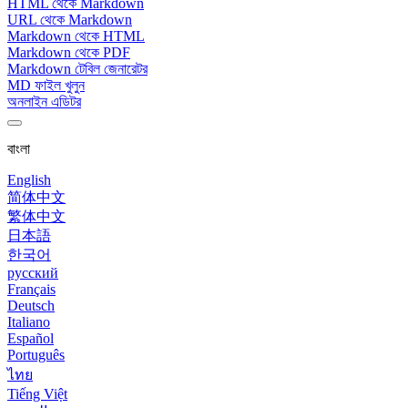
HTML থেকে Markdown
URL থেকে Markdown
Markdown থেকে HTML
Markdown থেকে PDF
Markdown টেবিল জেনারেটর
MD ফাইল খুলুন
অনলাইন এডিটর
বাংলা
English
简体中文
繁体中文
日本語
한국어
русский
Français
Deutsch
Italiano
Español
Português
ไทย
Tiếng Việt