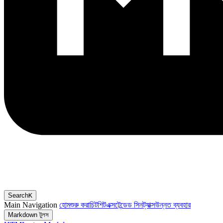
Search
K
Main Navigation
হোম
শুরু করা
চিটশিট
এক্সটেন্ডেড সিনট্যাক্স
উন্নত ব্যবহার
Markdown টুলস