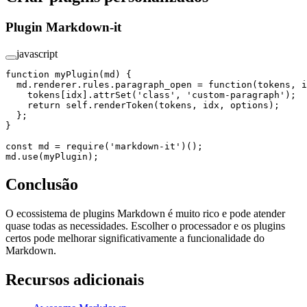
Plugin Markdown-it
javascript
function
 myPlugin
(
md
) {
  md.renderer.rules.
paragraph_open
 =
 function
(
tokens
, 
i
    tokens[idx].
attrSet
(
'class'
, 
'custom-paragraph'
);
    return
 self.
renderToken
(tokens, idx, options);
  };
}
const
 md
 =
 require
(
'markdown-it'
)();
md.
use
(myPlugin);
Conclusão
O ecossistema de plugins Markdown é muito rico e pode atender
quase todas as necessidades. Escolher o processador e os plugins
certos pode melhorar significativamente a funcionalidade do
Markdown.
Recursos adicionais