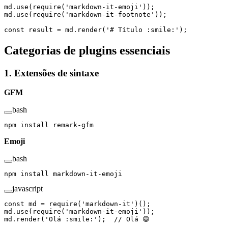
md.
use
(
require
(
'markdown-it-emoji'
));
md.
use
(
require
(
'markdown-it-footnote'
));
const
 result
 =
 md.
render
(
'# Título :smile:'
);
Categorias de plugins essenciais
1. Extensões de sintaxe
GFM
bash
npm
 install
 remark-gfm
Emoji
bash
npm
 install
 markdown-it-emoji
javascript
const
 md
 =
 require
(
'markdown-it'
)();
md.
use
(
require
(
'markdown-it-emoji'
));
md.
render
(
'Olá :smile:'
);  
// Olá 😄