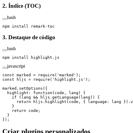
2. Índice (TOC)
bash
npm
 install
 remark-toc
3. Destaque de código
bash
npm
 install
 highlight.js
javascript
const
 marked
 =
 require
(
'marked'
);
const
 hljs
 =
 require
(
'highlight.js'
);
marked.
setOptions
({
  highlight
: 
function
(
code
, 
lang
) {
    if
 (lang 
&&
 hljs.
getLanguage
(lang)) {
      return
 hljs.
highlight
(code, { language: lang }).v
    }
    return
 code;
  }
});
Criar plugins personalizados