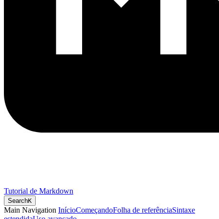
Tutorial de Markdown
Search
K
Main Navigation
Início
Começando
Folha de referência
Sintaxe
estendida
Uso avançado