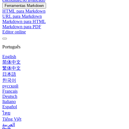
Ferramentas Markdown
HTML para Markdown
URL para Markdown
Markdown para HTML
Markdown para PDF
Editor online
Português
English
简体中文
繁体中文
日本語
한국어
русский
Français
Deutsch
Italiano
Español
ไทย
Tiếng Việt
العربية