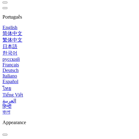
Português
English
简体中文
繁体中文
日本語
한국어
русский
Français
Deutsch
Italiano
Español
ไทย
Tiếng Việt
العربية
हिन्दी
বাংলা
Appearance