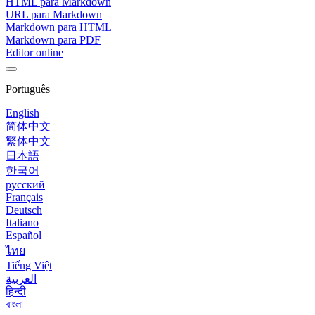
HTML para Markdown
URL para Markdown
Markdown para HTML
Markdown para PDF
Editor online
Português
English
简体中文
繁体中文
日本語
한국어
русский
Français
Deutsch
Italiano
Español
ไทย
Tiếng Việt
العربية
हिन्दी
বাংলা