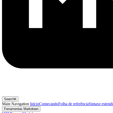
Search
K
Main Navigation
Início
Começando
Folha de referência
Sintaxe estend
Ferramentas Markdown