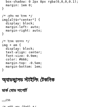
  box-shadow
: 
0
 2
px
 8
px
 rgba
(
0
,
0
,
0
,
0.1
);
  margin
: 
1
em
 0
;
}
/* সেন্টার করা ইমেজ */
img
[
alt
$=
"center"
] {
  display
: 
block
;
  margin-left
: 
auto
;
  margin-right
: 
auto
;
}
/* ইমেজ ক্যাপশন */
img
 +
 em
 {
  display
: 
block
;
  text-align
: 
center
;
  font-size
: 
0.9
em
;
  color
: 
#666
;
  margin-top
: 
-0.5
em
;
  margin-bottom
: 
1
em
;
}
অ্যাডভান্সড স্টাইলিং টেকনিক
ডার্ক মোড সাপোর্ট
css
/* লাইট মোড (ডিফল্ট) */