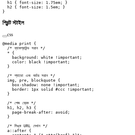
  h1
 { 
font-size
: 
1.75
em
; }
  h2
 { 
font-size
: 
1.5
em
; }
}
প্রিন্ট স্টাইল
css
@media
 print
 {
  /* ব্যাকগ্রাউন্ড সরান */
  *
 {
    background
: 
white
 !important
;
    color
: 
black
 !important
;
  }
  /* শ্যাডো এবং বর্ডার সরান */
  img
, 
pre
, 
blockquote
 {
    box-shadow
: 
none
 !important
;
    border
: 
1
px
 solid
 #ccc
 !important
;
  }
  /* পেজ ব্রেক */
  h1
, 
h2
, 
h3
 {
    page-break-after
: 
avoid
;
  }
  /* লিঙ্ক URL দেখান */
  a
::after
 {