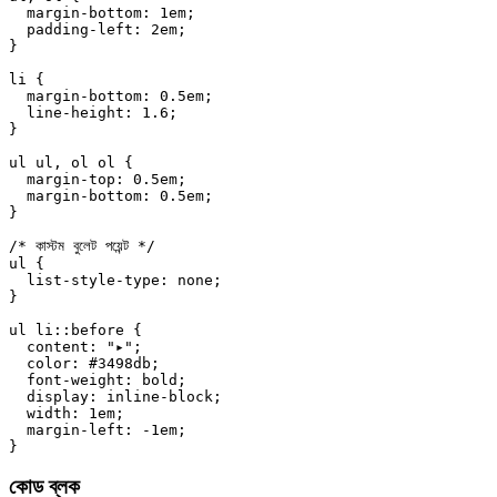
  margin-bottom
: 
1
em
;
  padding-left
: 
2
em
;
}
li
 {
  margin-bottom
: 
0.5
em
;
  line-height
: 
1.6
;
}
ul
 ul
, 
ol
 ol
 {
  margin-top
: 
0.5
em
;
  margin-bottom
: 
0.5
em
;
}
/* কাস্টম বুলেট পয়েন্ট */
ul
 {
  list-style-type
: 
none
;
}
ul
 li
::before
 {
  content
: 
"▸"
;
  color
: 
#3498db
;
  font-weight
: 
bold
;
  display
: 
inline-block
;
  width
: 
1
em
;
  margin-left
: 
-1
em
;
}
কোড ব্লক