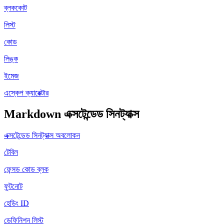
ব্লককোট
লিস্ট
কোড
লিঙ্ক
ইমেজ
এস্কেপ ক্যারেক্টার
Markdown এক্সটেন্ডেড সিনট্যাক্স
এক্সটেন্ডেড সিনট্যাক্স অবলোকন
টেবিল
ফেন্সড কোড ব্লক
ফুটনোট
হেডিং ID
ডেফিনিশন লিস্ট