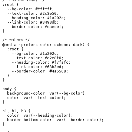
:root
 {
  --bg-color
: 
#ffffff
;
  --text-color
: 
#2c3e50
;
  --heading-color
: 
#1a202c
;
  --link-color
: 
#3498db
;
  --border-color
: 
#eaecef
;
}
/* ডার্ক মোড */
@media
 (prefers-color-scheme: dark) {
  :root
 {
    --bg-color
: 
#1a202c
;
    --text-color
: 
#e2e8f0
;
    --heading-color
: 
#f7fafc
;
    --link-color
: 
#63b3ed
;
    --border-color
: 
#4a5568
;
  }
}
body
 {
  background-color
: 
var
(
--bg-color
);
  color
: 
var
(
--text-color
);
}
h1
, 
h2
, 
h3
 {
  color
: 
var
(
--heading-color
);
  border-bottom-color
: 
var
(
--border-color
);
}