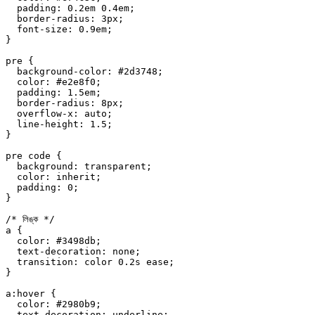
  padding
: 
0.2
em
 0.4
em
;
  border-radius
: 
3
px
;
  font-size
: 
0.9
em
;
}
pre
 {
  background-color
: 
#2d3748
;
  color
: 
#e2e8f0
;
  padding
: 
1.5
em
;
  border-radius
: 
8
px
;
  overflow-x
: 
auto
;
  line-height
: 
1.5
;
}
pre
 code
 {
  background
: 
transparent
;
  color
: 
inherit
;
  padding
: 
0
;
}
/* লিঙ্ক */
a
 {
  color
: 
#3498db
;
  text-decoration
: 
none
;
  transition
: 
color
 0.2
s
 ease
;
}
a
:hover
 {
  color
: 
#2980b9
;
  text-decoration
: 
underline
;