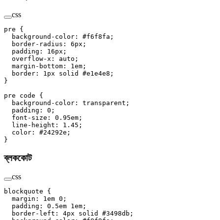
css
pre
 {
  background-color
: 
#f6f8fa
;
  border-radius
: 
6
px
;
  padding
: 
16
px
;
  overflow-x
: 
auto
;
  margin-bottom
: 
1
em
;
  border
: 
1
px
 solid
 #e1e4e8
;
}
pre
 code
 {
  background-color
: 
transparent
;
  padding
: 
0
;
  font-size
: 
0.95
em
;
  line-height
: 
1.45
;
  color
: 
#24292e
;
}
ব্লককোট
css
blockquote
 {
  margin
: 
1
em
 0
;
  padding
: 
0.5
em
 1
em
;
  border-left
: 
4
px
 solid
 #3498db
;