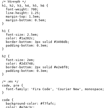
/* টাইপোগ্রাফি */
h1
, 
h2
, 
h3
, 
h4
, 
h5
, 
h6
 {
  font-weight
: 
700
;
  line-height
: 
1.25
;
  margin-top
: 
1.5
em
;
  margin-bottom
: 
0.5
em
;
}
h1
 {
  font-size
: 
2.5
em
;
  color
: 
#1a202c
;
  border-bottom
: 
3
px
 solid
 #3498db
;
  padding-bottom
: 
0.3
em
;
}
h2
 {
  font-size
: 
2
em
;
  color
: 
#2d3748
;
  border-bottom
: 
2
px
 solid
 #e2e8f0
;
  padding-bottom
: 
0.3
em
;
}
/* কোড */
code
, 
pre
 {
  font-family
: 
'Fira Code'
, 
'Courier New'
, 
monospace
;
}
code
 {
  background-color
: 
#f7fafc
;
  color
: 
#e74c3c
;