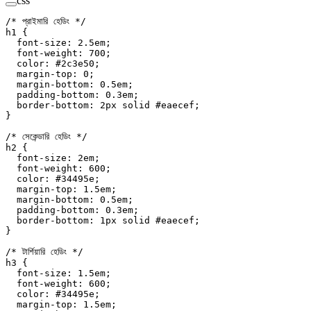
css
/* প্রাইমারি হেডিং */
h1
 {
  font-size
: 
2.5
em
;
  font-weight
: 
700
;
  color
: 
#2c3e50
;
  margin-top
: 
0
;
  margin-bottom
: 
0.5
em
;
  padding-bottom
: 
0.3
em
;
  border-bottom
: 
2
px
 solid
 #eaecef
;
}
/* সেকেন্ডারি হেডিং */
h2
 {
  font-size
: 
2
em
;
  font-weight
: 
600
;
  color
: 
#34495e
;
  margin-top
: 
1.5
em
;
  margin-bottom
: 
0.5
em
;
  padding-bottom
: 
0.3
em
;
  border-bottom
: 
1
px
 solid
 #eaecef
;
}
/* টার্শিয়ারি হেডিং */
h3
 {
  font-size
: 
1.5
em
;
  font-weight
: 
600
;
  color
: 
#34495e
;
  margin-top
: 
1.5
em
;