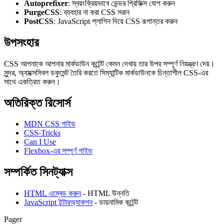
Autoprefixer
: স্বয়ংক্রিয়ভাবে ভেন্ডর প্রিফিক্স যোগ করুন
PurgeCSS
: ব্যবহার না করা CSS সরান
PostCSS
: JavaScript প্লাগিন দিয়ে CSS রূপান্তর করুন
উপসংহার
CSS আপনাকে আপনার মার্কডাউন কন্টেন্ট কেমন দেখায় তার উপর সম্পূর্ণ নিয়ন্ত্রণ দেয়।
সুন্দর, অ্যাক্সেসিবল ডকুমেন্ট তৈরি করতে সিম্যান্টিক মার্কডাউনকে চিন্তাশীল CSS-এর
সাথে একত্রিত করুন।
অতিরিক্ত রিসোর্স
MDN CSS গাইড
CSS-Tricks
Can I Use
Flexbox-এর সম্পূর্ণ গাইড
সম্পর্কিত সিনট্যাক্স
HTML এম্বেড করুন
- HTML উন্নতি
JavaScript ইন্টারঅ্যাকশন
- ডায়নামিক কন্টেন্ট
Pager