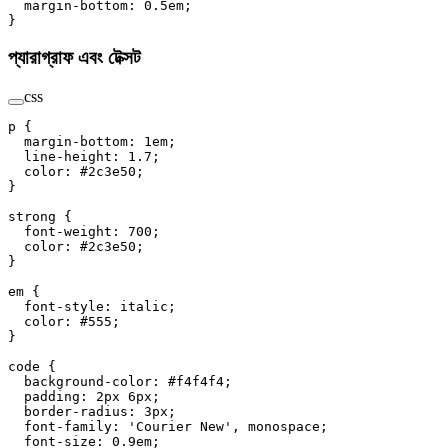
  margin-bottom
: 
0.5
em
;
}
প্যারাগ্রাফ এবং টেক্সট
css
p
 {
  margin-bottom
: 
1
em
;
  line-height
: 
1.7
;
  color
: 
#2c3e50
;
}
strong
 {
  font-weight
: 
700
;
  color
: 
#2c3e50
;
}
em
 {
  font-style
: 
italic
;
  color
: 
#555
;
}
code
 {
  background-color
: 
#f4f4f4
;
  padding
: 
2
px
 6
px
;
  border-radius
: 
3
px
;
  font-family
: 
'Courier New'
, 
monospace
;
  font-size
: 
0.9
em
;