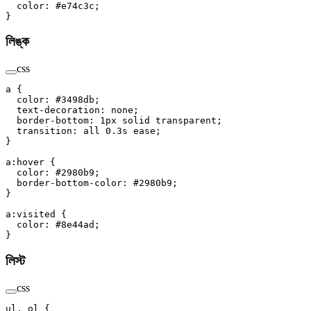
  color
: 
#e74c3c
;
}
লিঙ্ক
css
a
 {
  color
: 
#3498db
;
  text-decoration
: 
none
;
  border-bottom
: 
1
px
 solid
 transparent
;
  transition
: 
all
 0.3
s
 ease
;
}
a
:hover
 {
  color
: 
#2980b9
;
  border-bottom-color
: 
#2980b9
;
}
a
:visited
 {
  color
: 
#8e44ad
;
}
লিস্ট
css
ul
, 
ol
 {