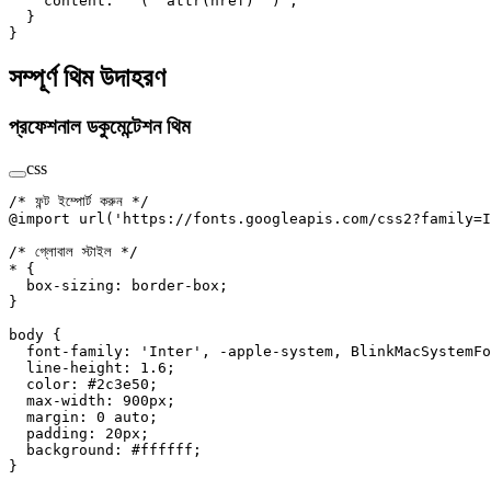
    content
: 
" ("
 attr
(
href
) 
")"
;
  }
}
সম্পূর্ণ থিম উদাহরণ
প্রফেশনাল ডকুমেন্টেশন থিম
css
/* ফন্ট ইম্পোর্ট করুন */
@import
 url
(
'https://fonts.googleapis.com/css2?family=I
/* গ্লোবাল স্টাইল */
*
 {
  box-sizing
: 
border-box
;
}
body
 {
  font-family
: 
'Inter'
, 
-apple-system
, BlinkMacSystemFo
  line-height
: 
1.6
;
  color
: 
#2c3e50
;
  max-width
: 
900
px
;
  margin
: 
0
 auto
;
  padding
: 
20
px
;
  background
: 
#ffffff
;
}