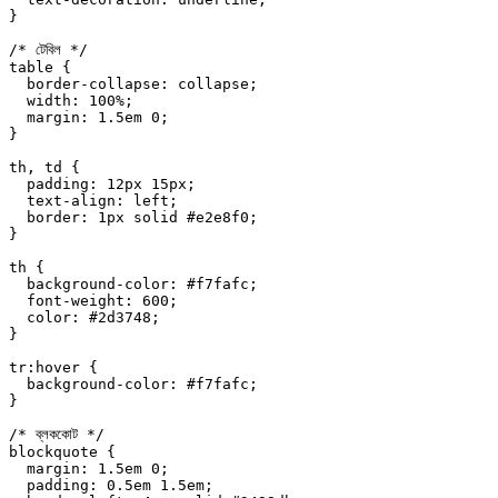
}
/* টেবিল */
table
 {
  border-collapse
: 
collapse
;
  width
: 
100
%
;
  margin
: 
1.5
em
 0
;
}
th
, 
td
 {
  padding
: 
12
px
 15
px
;
  text-align
: 
left
;
  border
: 
1
px
 solid
 #e2e8f0
;
}
th
 {
  background-color
: 
#f7fafc
;
  font-weight
: 
600
;
  color
: 
#2d3748
;
}
tr
:hover
 {
  background-color
: 
#f7fafc
;
}
/* ব্লককোট */
blockquote
 {
  margin
: 
1.5
em
 0
;
  padding
: 
0.5
em
 1.5
em
;