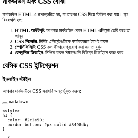
মার্কডাউন এবং CSS বোঝা
মার্কডাউন HTML-এ রূপান্তরিত হয়, যা তারপর CSS দিয়ে স্টাইল করা যায়। মূল
বিষয়গুলি হল:
HTML আউটপুট
: আপনার মার্কডাউন কোন HTML এলিমেন্ট তৈরি করে তা
জানুন
CSS সিলেক্টর
: নির্দিষ্ট এলিমেন্টগুলিকে কার্যকরভাবে টার্গেট করুন
স্পেসিফিসিটি
: CSS রুল কীভাবে প্রয়োগ করা হয় তা বুঝুন
রেসপন্সিভ ডিজাইন
: নিশ্চিত করুন স্টাইলগুলি বিভিন্ন ডিভাইসে কাজ করে
বেসিক CSS ইন্টিগ্রেশন
ইনলাইন স্টাইল
আপনার মার্কডাউনে CSS সরাসরি অন্তর্ভুক্ত করুন:
markdown
<style>
h1 {
  color: #2c3e50;
  border-bottom: 2px solid #3498db;
}