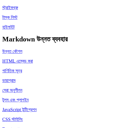
স্ট্রাইকথ্রু
টাস্ক লিস্ট
হাইলাইট
Markdown উন্নত ব্যবহার
উন্নত কৌশল
HTML এম্বেড করা
গাণিতিক সূত্র
ডায়াগ্রাম
সেরা অনুশীলন
টুলস এবং প্লাগইন
JavaScript ইন্টিগ্রেশন
CSS স্টাইলিং