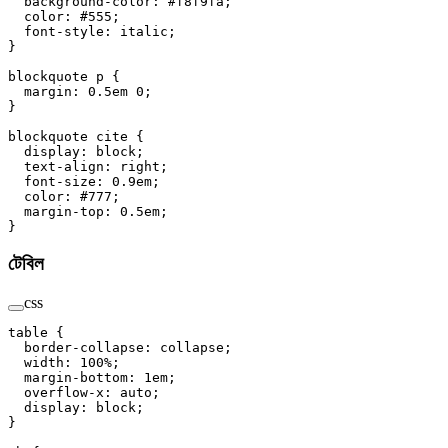
  background-color
: 
#f8f9fa
;
  color
: 
#555
;
  font-style
: 
italic
;
}
blockquote
 p
 {
  margin
: 
0.5
em
 0
;
}
blockquote
 cite
 {
  display
: 
block
;
  text-align
: 
right
;
  font-size
: 
0.9
em
;
  color
: 
#777
;
  margin-top
: 
0.5
em
;
}
টেবিল
css
table
 {
  border-collapse
: 
collapse
;
  width
: 
100
%
;
  margin-bottom
: 
1
em
;
  overflow-x
: 
auto
;
  display
: 
block
;
}