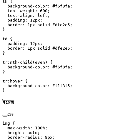
th
 {
  background-color
: 
#f6f8fa
;
  font-weight
: 
600
;
  text-align
: 
left
;
  padding
: 
12
px
;
  border
: 
1
px
 solid
 #dfe2e5
;
}
td
 {
  padding
: 
12
px
;
  border
: 
1
px
 solid
 #dfe2e5
;
}
tr
:nth-child
(
even
) {
  background-color
: 
#f6f8fa
;
}
tr
:hover
 {
  background-color
: 
#f1f3f5
;
}
ইমেজ
css
img
 {
  max-width
: 
100
%
;
  height
: 
auto
;
  border-radius
: 
8
px
;