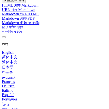
Markdown টুলস
HTML থেকে Markdown
URL থেকে Markdown
Markdown থেকে HTML
Markdown থেকে PDF
Markdown টেবিল জেনারেটর
MD ফাইল খুলুন
অনলাইন এডিটর
বাংলা
English
简体中文
繁体中文
日本語
한국어
русский
Français
Deutsch
Italiano
Español
Português
ไทย