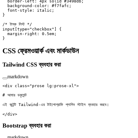
  border-left
: 
4
px
 solid
 #3498db
;
  background-color
: 
#f7fafc
;
  font-style
: 
italic
;
}
/* টাস্ক লিস্ট */
input
[
type
=
"checkbox"
] {
  margin-right
: 
0.5
em
;
}
CSS ফ্রেমওয়ার্ক এবং মার্কডাউন
Tailwind CSS ব্যবহার করা
markdown
<div class="prose lg:prose-xl">
# আমার ডকুমেন্ট
এই কন্টেন্ট Tailwind-এর টাইপোগ্রাফি প্লাগিন স্টাইল ব্যবহার করবে।
</div>
Bootstrap ব্যবহার করা
markdown