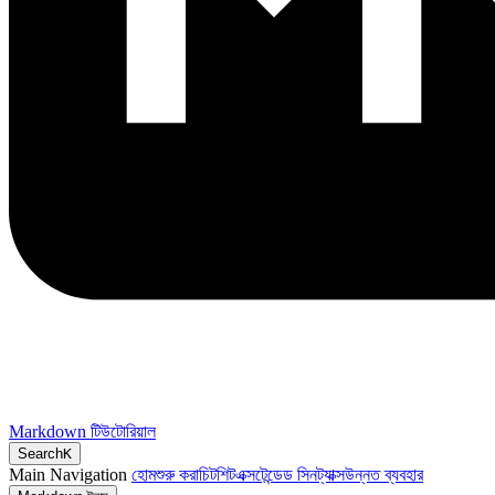
Markdown টিউটোরিয়াল
Search
K
Main Navigation
হোম
শুরু করা
চিটশিট
এক্সটেন্ডেড সিনট্যাক্স
উন্নত ব্যবহার