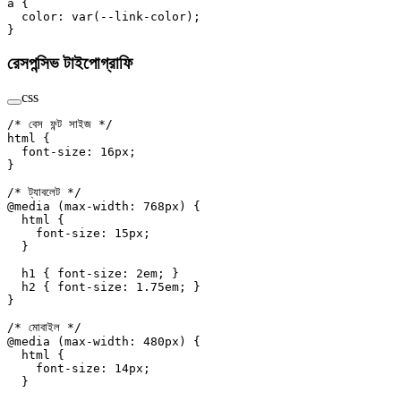
a
 {
  color
: 
var
(
--link-color
);
}
রেসপন্সিভ টাইপোগ্রাফি
css
/* বেস ফন্ট সাইজ */
html
 {
  font-size
: 
16
px
;
}
/* ট্যাবলেট */
@media
 (
max-width
: 
768
px
) {
  html
 {
    font-size
: 
15
px
;
  }
  h1
 { 
font-size
: 
2
em
; }
  h2
 { 
font-size
: 
1.75
em
; }
}
/* মোবাইল */
@media
 (
max-width
: 
480
px
) {
  html
 {
    font-size
: 
14
px
;
  }