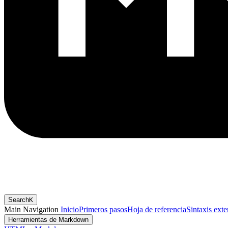
Search
K
Main Navigation
Inicio
Primeros pasos
Hoja de referencia
Sintaxis ext
Herramientas de Markdown