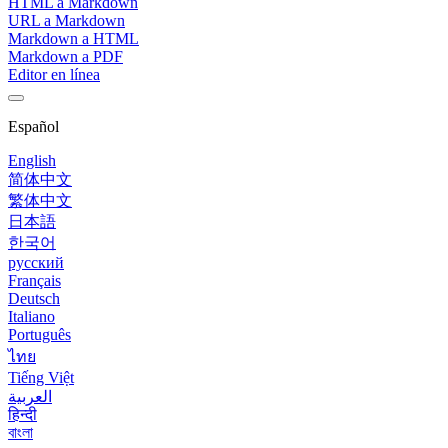
HTML a Markdown
URL a Markdown
Markdown a HTML
Markdown a PDF
Editor en línea
Español
English
简体中文
繁体中文
日本語
한국어
русский
Français
Deutsch
Italiano
Português
ไทย
Tiếng Việt
العربية
हिन्दी
বাংলা