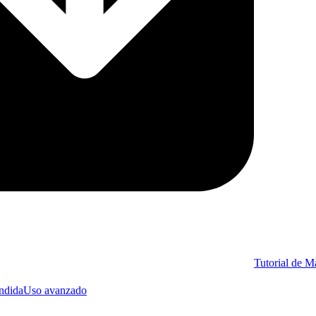
Tutorial de 
endida
Uso avanzado