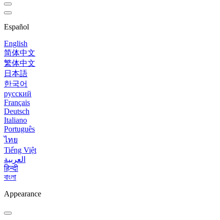
Español
English
简体中文
繁体中文
日本語
한국어
русский
Français
Deutsch
Italiano
Português
ไทย
Tiếng Việt
العربية
हिन्दी
বাংলা
Appearance