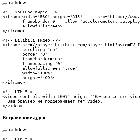
markdown
<!-- YouTube видео -->
<
iframe
 width
=
"560"
 height
=
"315"
      src
=
"https://www.
        frameborder
=
0
    allow
=
"accelerometer; autoplay
        allowfullscreen
>
</
iframe
>
<!-- Bilibili видео -->
<
iframe
 src
=
//player.bilibili.com/player.html?bvid
=
BV_I
        scrolling
=
"no"
        border
=
"0"
        frameborder
=
"no"
        framespacing
=
"0"
        allowfullscreen
=
"true"
        width
=
"100%"
        height
=
"400"
>
</
iframe
>
<!-- HTML5->
<video controls width=100%" height="40><source src=vide
  Ваш браузер не поддерживает тег video.
</video>
Встраивание аудио
markdown
<!-- HTML5->