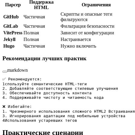
Поддержка
Парсер
Ограничения
HTML
Скрипты и опасные теги
GitHub
Частичная
фильтруются
GitLab
Частичная
Фильтрация безопасности
VitePress
Полная
Зависит от конфигурации
Jekyll
Полная
Настраивается
Hugo
Частичная
Нужно включить
Рекомендации лучших практик
markdown
✅ Рекомендуется:
1спользуйте семантические HTML-теги
2.
 Добавляйте соответствующие стилевые улучшения
3.
 Обеспечивайте доступность контента
4.
 Поддерживайте чистоту и читаемость кода
❌ Избегайте:
1.
 Чрезмерного использования сложного HTML2 Встраивания
3.
 Игнорирования адаптации под мобильные устройства
4Использования устаревших тегов
Практические сценарии