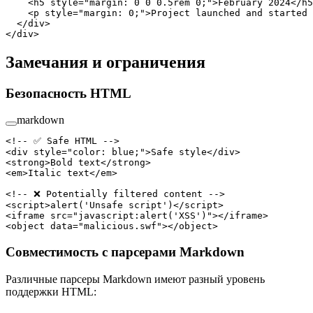
    <
h5
 style
=
"margin: 0 0 0.5rem 0;"
>February 2024</
h5
    <
p
 style
=
"margin: 0;"
>Project launched and started 
  </
div
>
</
div
>
Замечания и ограничения
Безопасность HTML
markdown
<!-- ✅ Safe HTML -->
<
div
 style
=
"color: blue;"
>Safe style</
div
>
<
strong
>Bold text</
strong
>
<
em
>Italic text</
em
>
<!-- ❌ Potentially filtered content -->
<
script
>
alert
(
'Unsafe script'
)</
script
>
<
iframe
 src
=
"javascript:alert('XSS')"
></
iframe
>
<
object
 data
=
"malicious.swf"
></
object
>
Совместимость с парсерами Markdown
Различные парсеры Markdown имеют разный уровень
поддержки HTML: