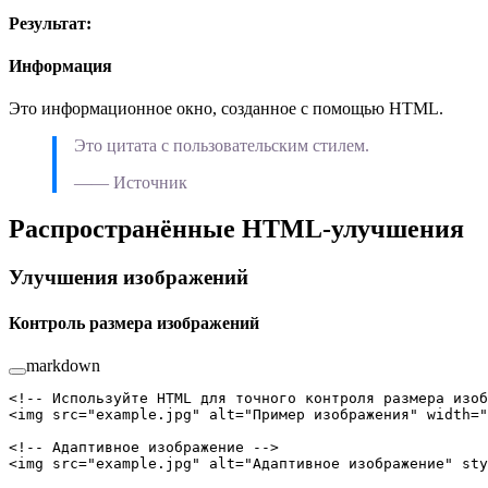
Результат:
Информация
Это информационное окно, созданное с помощью HTML.
Это цитата с пользовательским стилем.
—— Источник
Распространённые HTML-улучшения
Улучшения изображений
Контроль размера изображений
markdown
<!-- Используйте HTML для точного контроля размера изоб
<
img
 src
=
"example.jpg"
 alt
=
"Пример изображения"
 width
=
"
<!-- Адаптивное изображение -->
<
img
 src
=
"example.jpg"
 alt
=
"Адаптивное изображение"
 sty