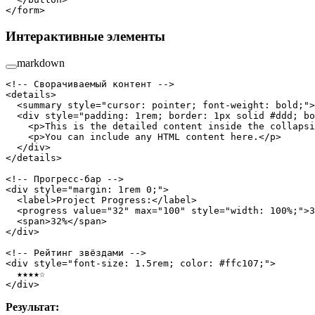
</
form
>
Интерактивные элементы
markdown
<!-- Сворачиваемый контент -->
<
details
>
  <
summary
 style
=
"cursor: pointer; font-weight: bold;"
>
  <
div
 style
=
"padding: 1rem; border: 1px solid #ddd; bo
    <
p
>This is the detailed content inside the collapsi
    <
p
>You can include any HTML content here.</
p
>
  </
div
>
</
details
>
<!-- Прогресс-бар -->
<
div
 style
=
"margin: 1rem 0;"
>
  <
label
>Project Progress:</
label
>
  <
progress
 value
=
"32"
 max
=
"100"
 style
=
"width: 100%;"
>3
  <
span
>32%</
span
>
</
div
>
<!-- Рейтинг звёздами -->
<
div
 style
=
"font-size: 1.5rem; color: #ffc107;"
>
  ★★★★☆
</
div
>
Результат: