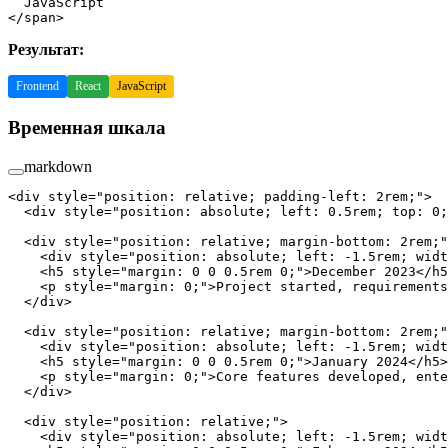
  JavaScript
</
span
>
Результат:
Frontend
React
JavaScript
Временная шкала
markdown
<
div
 style
=
"position: relative; padding-left: 2rem;"
>
  <
div
 style
=
"position: absolute; left: 0.5rem; top: 0;
  <
div
 style
=
"position: relative; margin-bottom: 2rem;"
    <
div
 style
=
"position: absolute; left: -1.5rem; widt
    <
h5
 style
=
"margin: 0 0 0.5rem 0;"
>December 2023</
h5
    <
p
 style
=
"margin: 0;"
>Project started, requirements
  </
div
>
  <
div
 style
=
"position: relative; margin-bottom: 2rem;"
    <
div
 style
=
"position: absolute; left: -1.5rem; widt
    <
h5
 style
=
"margin: 0 0 0.5rem 0;"
>January 2024</
h5
>
    <
p
 style
=
"margin: 0;"
>Core features developed, ente
  </
div
>
  <
div
 style
=
"position: relative;"
>
    <
div
 style
=
"position: absolute; left: -1.5rem; widt