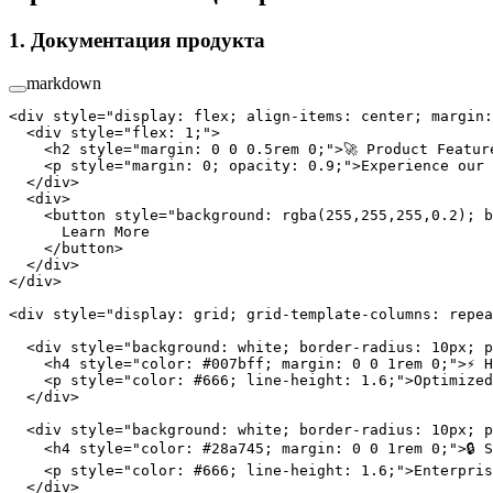
1. Документация продукта
markdown
<
div
 style
=
"display: flex; align-items: center; margin:
  <
div
 style
=
"flex: 1;"
>
    <
h2
 style
=
"margin: 0 0 0.5rem 0;"
>🚀 Product Featur
    <
p
 style
=
"margin: 0; opacity: 0.9;"
>Experience our 
  </
div
>
  <
div
>
    <
button
 style
=
"background: rgba(255,255,255,0.2); b
      Learn More
    </
button
>
  </
div
>
</
div
>
<
div
 style
=
"display: grid; grid-template-columns: repea
  <
div
 style
=
"background: white; border-radius: 10px; p
    <
h4
 style
=
"color: #007bff; margin: 0 0 1rem 0;"
>⚡ H
    <
p
 style
=
"color: #666; line-height: 1.6;"
>Optimized
  </
div
>
  <
div
 style
=
"background: white; border-radius: 10px; p
    <
h4
 style
=
"color: #28a745; margin: 0 0 1rem 0;"
>🔒 
    <
p
 style
=
"color: #666; line-height: 1.6;"
>Enterpris
  </
div
>