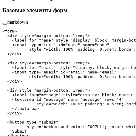
Базовые элементы форм
markdown
<
form
>
  <
div
 style
=
"margin-bottom: 1rem;"
>
    <
label
 for
=
"name"
 style
=
"display: block; margin-bot
    <
input
 type
=
"text"
 id
=
"name"
 name
=
"name"
           style
=
"width: 100%; padding: 0.5rem; border:
  </
div
>
  <
div
 style
=
"margin-bottom: 1rem;"
>
    <
label
 for
=
"email"
 style
=
"display: block; margin-bo
    <
input
 type
=
"email"
 id
=
"email"
 name
=
"email"
           style
=
"width: 100%; padding: 0.5rem; border:
  </
div
>
  <
div
 style
=
"margin-bottom: 1rem;"
>
    <
label
 for
=
"message"
 style
=
"display: block; margin-
    <
textarea
 id
=
"message"
 name
=
"message"
 rows
=
"4"
              style
=
"width: 100%; padding: 0.5rem; bord
    </
textarea
>
  </
div
>
  <
button
 type
=
"submit"
          style
=
"background-color: #007bff; color: whit
    Submit
  </
button
>