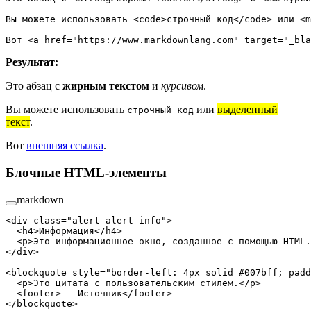
Вы можете использовать <
code
>строчный код</
code
> или <
m
Вот <
a
 href
=
"https://www.markdownlang.com"
 target
=
"_bla
Результат:
Это абзац с
жирным текстом
и
курсивом
.
Вы можете использовать
или
выделенный
строчный код
текст
.
Вот
внешняя ссылка
.
Блочные HTML-элементы
markdown
<
div
 class
=
"alert alert-info"
>
  <
h4
>Информация</
h4
>
  <
p
>Это информационное окно, созданное с помощью HTML.
</
div
>
<
blockquote
 style
=
"border-left: 4px solid #007bff; padd
  <
p
>Это цитата с пользовательским стилем.</
p
>
  <
footer
>—— Источник</
footer
>
</
blockquote
>