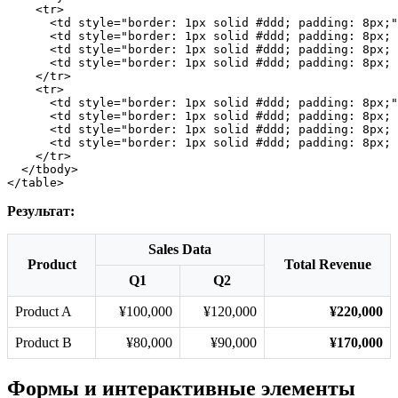
    <
tr
>
      <
td
 style
=
"border: 1px solid #ddd; padding: 8px;"
      <
td
 style
=
"border: 1px solid #ddd; padding: 8px; 
      <
td
 style
=
"border: 1px solid #ddd; padding: 8px; 
      <
td
 style
=
"border: 1px solid #ddd; padding: 8px;
    </
tr
>
    <
tr
>
      <
td
 style
=
"border: 1px solid #ddd; padding: 8px;"
      <
td
 style
=
"border: 1px solid #ddd; padding: 8px; 
      <
td
 style
=
"border: 1px solid #ddd; padding: 8px; 
      <
td
 style
=
"border: 1px solid #ddd; padding: 8px;
    </
tr
>
  </
tbody
>
</
table
>
Результат:
Sales Data
Product
Total Revenue
Q1
Q2
Product A
¥100,000
¥120,000
¥220,000
Product B
¥80,000
¥90,000
¥170,000
Формы и интерактивные элементы