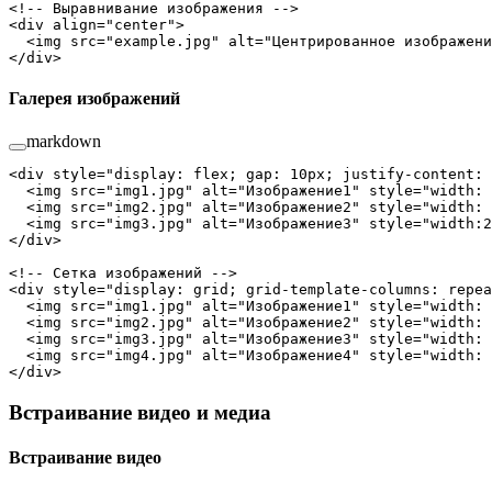
<!-- Выравнивание изображения -->
<
div
 align
=
"center"
>
  <
img
 src
=
"example.jpg"
 alt
=
"Центрированное изображени
</
div
>
Галерея изображений
markdown
<
div
 style
=
"display: flex; gap: 10px; justify-content: 
  <
img
 src
=
"img1.jpg"
 alt
=
"Изображение1"
 style
=
"width: 
  <
img
 src
=
"img2.jpg"
 alt
=
"Изображение2"
 style
=
"width: 
  <
img
 src
=
"img3.jpg"
 alt
=
"Изображение3"
 style
=
"width:2
</
div
>
<!-- Сетка изображений -->
<
div
 style
=
"display: grid; grid-template-columns: repea
  <
img
 src
=
"img1.jpg"
 alt
=
"Изображение1"
 style
=
"width: 
  <
img
 src
=
"img2.jpg"
 alt
=
"Изображение2"
 style
=
"width: 
  <
img
 src
=
"img3.jpg"
 alt
=
"Изображение3"
 style
=
"width: 
  <
img
 src
=
"img4.jpg"
 alt
=
"Изображение4"
 style
=
"width: 
</
div
>
Встраивание видео и медиа
Встраивание видео