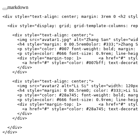
markdown
<
div
 style
=
"text-align: center; margin: 3rem 0 <h2 styl
  <
div
 style
=
"display: grid; grid-template-columns: rep
    <div style="text-align: center;">
      <img src="avatar1.jpg" alt="Zhang San" style="wid
      <h4 style="margin: 0 00.5rem0olor: #333;">Zhang S
      <p style="color: #007 font-weight: bold; margin: 
      <p style=color: #666 font-size: 0.9rem; line-heig
      <div style="margin-top: 1>       <a href="#" styl
        <a href="#" style="color: #007bff; text-decorat
      </div>
    </div>
    <div style="text-align: center;">
      <img src="avatar2 alt="Li Si" style="width: 120px
      <h4 style="margin: 0 00.5rem0; color: #333;>Li Si
      <p style="color: #28a745; font-weight: bold; marg
      <p style=color: #666 font-size: 0.9rem; line-heig
      <div style="margin-top: 1>       <a href="#" styl
        <a href="#" style="color: #28a745; text-decorat
      </div>
    </div>
  </
div
>
</
div
>