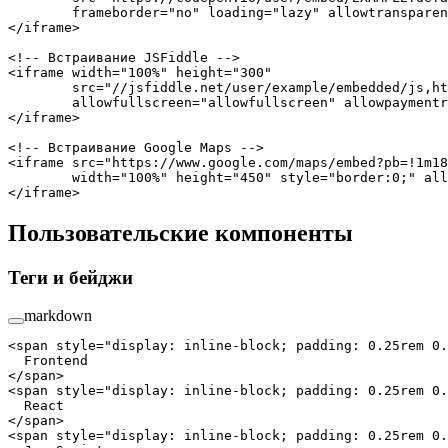
        frameborder
=
"no"
 loading
=
"lazy"
 allowtransparen
</
iframe
>
<!-- Встраивание JSFiddle -->
<
iframe
 width
=
"100%"
 height
=
"300"
        src
=
"//jsfiddle.net/user/example/embedded/js,ht
        allowfullscreen
=
"allowfullscreen"
 allowpaymentr
</
iframe
>
<!-- Встраивание Google Maps -->
<
iframe
 src
=
"https://www.google.com/maps/embed?pb=!1m18
        width
=
"100%"
 height
=
"450"
 style
=
"border:0;"
 all
</
iframe
>
Пользовательские компоненты
Теги и бейджи
markdown
<
span
 style
=
"display: inline-block; padding: 0.25rem 0.
  Frontend
</
span
>
<
span
 style
=
"display: inline-block; padding: 0.25rem 0.
  React
</
span
>
<
span
 style
=
"display: inline-block; padding: 0.25rem 0.