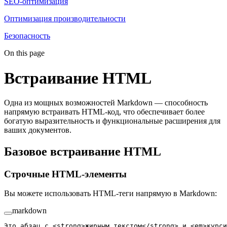
SEO-оптимизация
Оптимизация производительности
Безопасность
On this page
Встраивание HTML
Одна из мощных возможностей Markdown — способность
напрямую встраивать HTML-код, что обеспечивает более
богатую выразительность и функциональные расширения для
ваших документов.
Базовое встраивание HTML
Строчные HTML-элементы
Вы можете использовать HTML-теги напрямую в Markdown:
markdown
Это абзац с <
strong
>жирным текстом</
strong
> и <
em
>курси