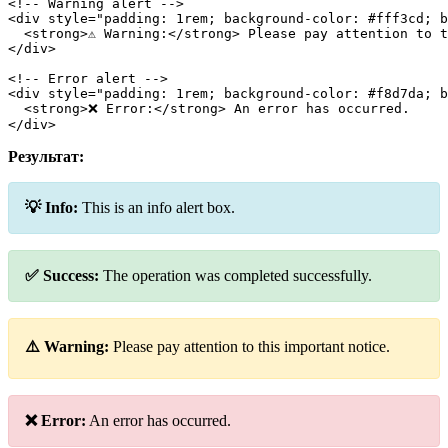
<!-- Warning alert -->
<
div
 style
=
"padding: 1rem; background-color: #fff3cd; b
  <
strong
>⚠️ Warning:</
strong
> Please pay attention to t
</
div
>
<!-- Error alert -->
<
div
 style
=
"padding: 1rem; background-color: #f8d7da; b
  <
strong
>❌ Error:</
strong
> An error has occurred.
</
div
>
Результат:
💡 Info:
This is an info alert box.
✅ Success:
The operation was completed successfully.
⚠️ Warning:
Please pay attention to this important notice.
❌ Error:
An error has occurred.