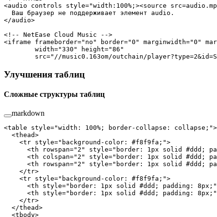
<audio controls style="width:100%;><source src=audio.mp
  Ваш браузер не поддерживает элемент audio.
</audio>
<!-- NetEase Cloud Music -->
<
iframe
 frameborder
=
"no"
 border
=
"0"
 marginwidth
=
"0"
 mar
        width
=
"330"
 height
=
"86"
        src
=
"//music0.163om/outchain/player?type=2&id=S
Улучшения таблиц
Сложные структуры таблиц
markdown
<
table
 style
=
"width: 100%; border-collapse: collapse;"
>
  <
thead
>
    <
tr
 style
=
"background-color: #f8f9fa;"
>
      <
th
 rowspan
=
"2"
 style
=
"border: 1px solid #ddd; pa
      <
th
 colspan
=
"2"
 style
=
"border: 1px solid #ddd; pa
      <
th
 rowspan
=
"2"
 style
=
"border: 1px solid #ddd; pa
    </
tr
>
    <
tr
 style
=
"background-color: #f8f9fa;"
>
      <
th
 style
=
"border: 1px solid #ddd; padding: 8px;"
      <
th
 style
=
"border: 1px solid #ddd; padding: 8px;"
    </
tr
>
  </
thead
>
  <
tbody
>