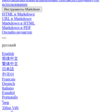
использование
Инструменты Markdown
HTML в Markdown
URL в Markdown
Markdown в HTML
Markdown в PDF
Онлайн-редактор
русский
English
简体中文
繁体中文
日本語
한국어
Français
Deutsch
Italiano
Español
Português
ไทย
Tiếng Việt