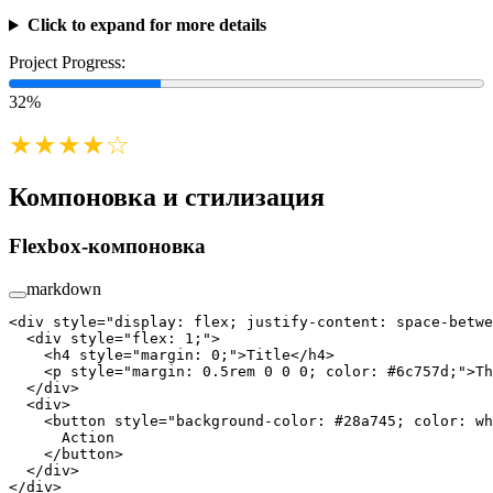
Click to expand for more details
Project Progress:
32%
★★★★☆
Компоновка и стилизация
Flexbox-компоновка
markdown
<
div
 style
=
"display: flex; justify-content: space-betwe
  <
div
 style
=
"flex: 1;"
>
    <
h4
 style
=
"margin: 0;"
>Title</
h4
>
    <
p
 style
=
"margin: 0.5rem 0 0 0; color: #6c757d;"
>Th
  </
div
>
  <
div
>
    <
button
 style
=
"background-color: #28a745; color: wh
      Action
    </
button
>
  </
div
>
</
div
>