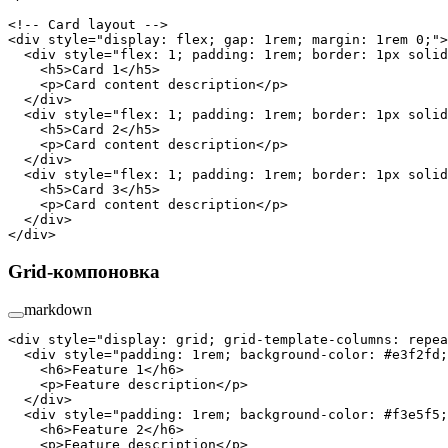
<!-- Card layout -->
<
div
 style
=
"display: flex; gap: 1rem; margin: 1rem 0;"
>
  <
div
 style
=
"flex: 1; padding: 1rem; border: 1px solid
    <
h5
>Card 1</
h5
>
    <
p
>Card content description</
p
>
  </
div
>
  <
div
 style
=
"flex: 1; padding: 1rem; border: 1px solid
    <
h5
>Card 2</
h5
>
    <
p
>Card content description</
p
>
  </
div
>
  <
div
 style
=
"flex: 1; padding: 1rem; border: 1px solid
    <
h5
>Card 3</
h5
>
    <
p
>Card content description</
p
>
  </
div
>
</
div
>
Grid-компоновка
markdown
<
div
 style
=
"display: grid; grid-template-columns: repea
  <
div
 style
=
"padding: 1rem; background-color: #e3f2fd;
    <
h6
>Feature 1</
h6
>
    <
p
>Feature description</
p
>
  </
div
>
  <
div
 style
=
"padding: 1rem; background-color: #f3e5f5;
    <
h6
>Feature 2</
h6
>
    <
p
>Feature description</
p
>