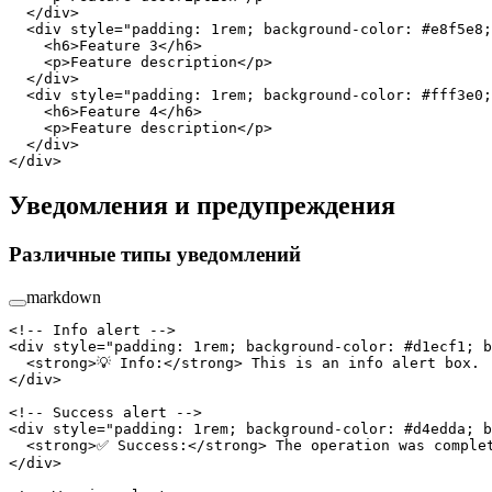
  </
div
>
  <
div
 style
=
"padding: 1rem; background-color: #e8f5e8;
    <
h6
>Feature 3</
h6
>
    <
p
>Feature description</
p
>
  </
div
>
  <
div
 style
=
"padding: 1rem; background-color: #fff3e0;
    <
h6
>Feature 4</
h6
>
    <
p
>Feature description</
p
>
  </
div
>
</
div
>
Уведомления и предупреждения
Различные типы уведомлений
markdown
<!-- Info alert -->
<
div
 style
=
"padding: 1rem; background-color: #d1ecf1; b
  <
strong
>💡 Info:</
strong
> This is an info alert box.
</
div
>
<!-- Success alert -->
<
div
 style
=
"padding: 1rem; background-color: #d4edda; b
  <
strong
>✅ Success:</
strong
> The operation was comple
</
div
>