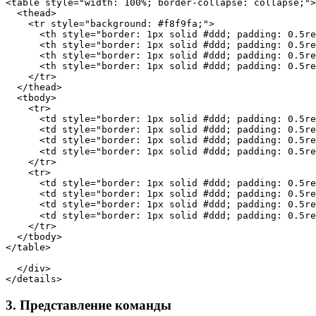
<
table
 style
=
"width: 100%; border-collapse: collapse;"
>
  <
thead
>
    <
tr
 style
=
"background: #f8f9fa;"
>
      <
th
 style
=
"border: 1px solid #ddd; padding: 0.5re
      <
th
 style
=
"border: 1px solid #ddd; padding: 0.5re
      <
th
 style
=
"border: 1px solid #ddd; padding: 0.5re
      <
th
 style
=
"border: 1px solid #ddd; padding: 0.5re
    </
tr
>
  </
thead
>
  <
tbody
>
    <
tr
>
      <
td
 style
=
"border: 1px solid #ddd; padding: 0.5re
      <
td
 style
=
"border: 1px solid #ddd; padding: 0.5re
      <
td
 style
=
"border: 1px solid #ddd; padding: 0.5re
      <
td
 style
=
"border: 1px solid #ddd; padding: 0.5re
    </
tr
>
    <
tr
>
      <
td
 style
=
"border: 1px solid #ddd; padding: 0.5re
      <
td
 style
=
"border: 1px solid #ddd; padding: 0.5re
      <
td
 style
=
"border: 1px solid #ddd; padding: 0.5re
      <
td
 style
=
"border: 1px solid #ddd; padding: 0.5re
    </
tr
>
  </
tbody
>
</
table
>
  </
div
>
</
details
>
3. Представление команды