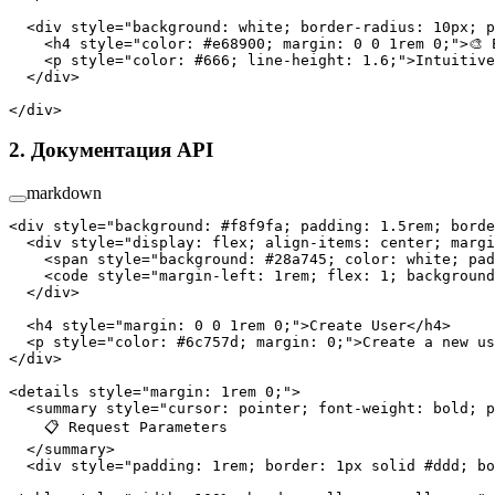
  <
div
 style
=
"background: white; border-radius: 10px; p
    <
h4
 style
=
"color: #e68900; margin: 0 0 1rem 0;"
>🎨 
    <
p
 style
=
"color: #666; line-height: 1.6;"
>Intuitive
  </
div
>
</
div
>
2. Документация API
markdown
<
div
 style
=
"background: #f8f9fa; padding: 1.5rem; borde
  <
div
 style
=
"display: flex; align-items: center; margi
    <
span
 style
=
"background: #28a745; color: white; pad
    <
code
 style
=
"margin-left: 1rem; flex: 1; background
  </
div
>
  <
h4
 style
=
"margin: 0 0 1rem 0;"
>Create User</
h4
>
  <
p
 style
=
"color: #6c757d; margin: 0;"
>Create a new us
</
div
>
<
details
 style
=
"margin: 1rem 0;"
>
  <
summary
 style
=
"cursor: pointer; font-weight: bold; p
    📋 Request Parameters
  </
summary
>
  <
div
 style
=
"padding: 1rem; border: 1px solid #ddd; bo