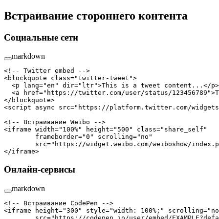
Встраивание стороннего контента
Социальные сети
markdown
<!-- Twitter embed -->
<
blockquote
 class
=
"twitter-tweet"
>
  <
p
 lang
=
"en"
 dir
=
"ltr"
>This is a tweet content...</
p
>
  <
a
 href
=
"https://twitter.com/user/status/123456789"
>T
</
blockquote
>
<
script
 async
 src
=
"https://platform.twitter.com/widgets
<!-- Встраивание Weibo -->
<
iframe
 width
=
"100%"
 height
=
"500"
 class
=
"share_self"
        frameborder
=
"0"
 scrolling
=
"no"
        src
=
"https://widget.weibo.com/weiboshow/index.p
</
iframe
>
Онлайн-сервисы
markdown
<!-- Встраивание CodePen -->
<
iframe
 height
=
"300"
 style
=
"width: 100%;"
 scrolling
=
"no
        src
=
"https://codepen.io/user/embed/EXAMPLE?defa