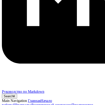
Руководство по Markdown
Search
K
Main Navigation
Главная
Начало
работы
Шпаргалка
Расширенный синтаксис
Продвинутое