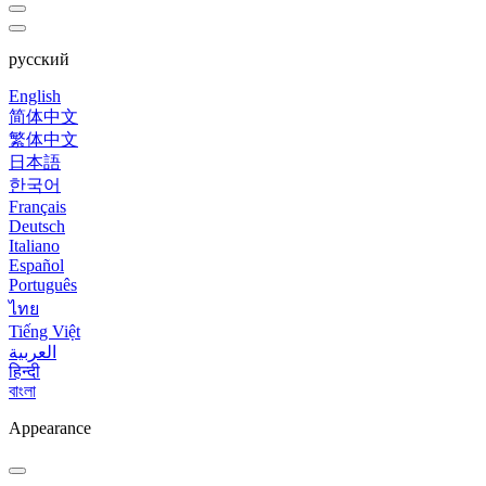
русский
English
简体中文
繁体中文
日本語
한국어
Français
Deutsch
Italiano
Español
Português
ไทย
Tiếng Việt
العربية
हिन्दी
বাংলা
Appearance