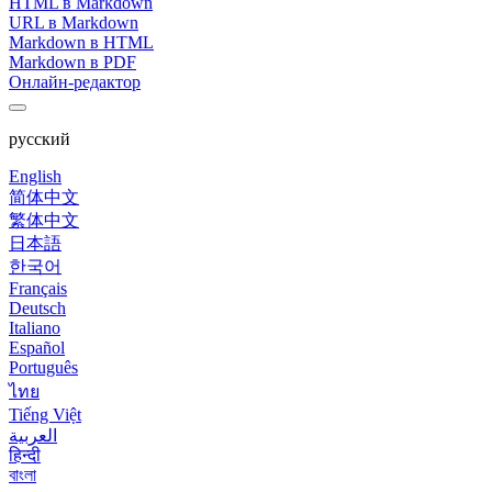
HTML в Markdown
URL в Markdown
Markdown в HTML
Markdown в PDF
Онлайн-редактор
русский
English
简体中文
繁体中文
日本語
한국어
Français
Deutsch
Italiano
Español
Português
ไทย
Tiếng Việt
العربية
हिन्दी
বাংলা