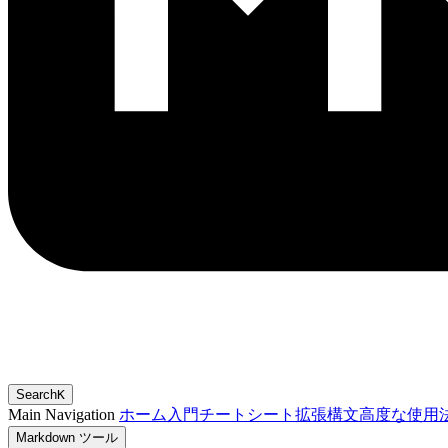
Search
K
Main Navigation
ホーム
入門
チートシート
拡張構文
高度な使用
Markdown ツール