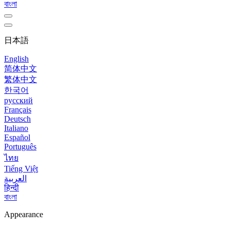
বাংলা
日本語
English
简体中文
繁体中文
한국어
русский
Français
Deutsch
Italiano
Español
Português
ไทย
Tiếng Việt
العربية
हिन्दी
বাংলা
Appearance