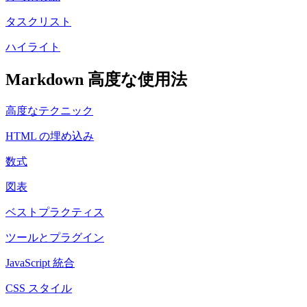
タスクリスト
ハイライト
Markdown 高度な使用法
高度なテクニック
HTML の埋め込み
数式
図表
ベストプラクティス
ツールとプラグイン
JavaScript 統合
CSS スタイル