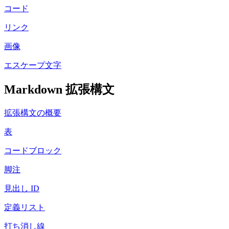
コード
リンク
画像
エスケープ文字
Markdown 拡張構文
拡張構文の概要
表
コードブロック
脚注
見出し ID
定義リスト
打ち消し線