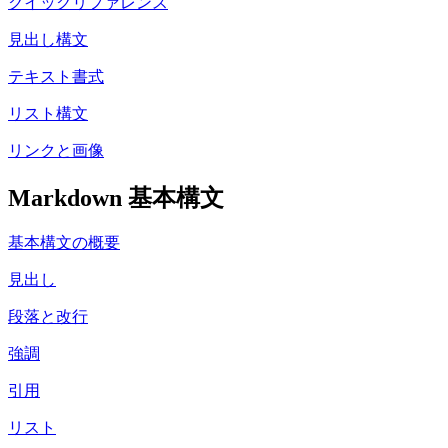
クイックリファレンス
見出し構文
テキスト書式
リスト構文
リンクと画像
Markdown 基本構文
基本構文の概要
見出し
段落と改行
強調
引用
リスト