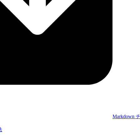
Markdow
法