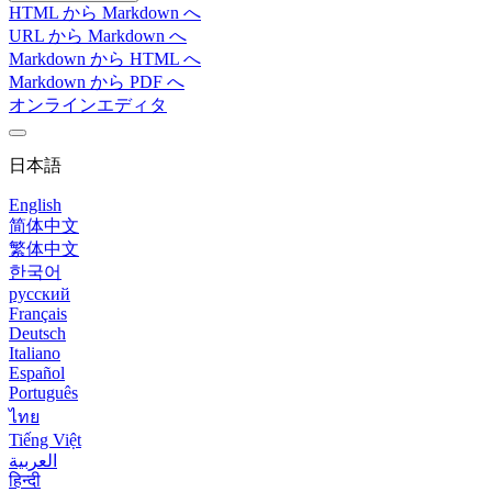
HTML から Markdown へ
URL から Markdown へ
Markdown から HTML へ
Markdown から PDF へ
オンラインエディタ
日本語
English
简体中文
繁体中文
한국어
русский
Français
Deutsch
Italiano
Español
Português
ไทย
Tiếng Việt
العربية
हिन्दी